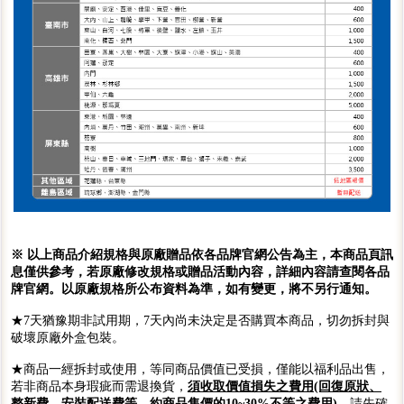
※ 以上商品介紹規格與原廠贈品依各品牌官網公告為主，本商品頁訊
息僅供參考，若原廠修改規格或贈品活動內容，詳細內容請查閱各品
牌官網。以原廠規格所公布資料為準，如有變更，將不另行通知。
★7天猶豫期非試用期，7天內尚未決定是否購買本商品，切勿拆封與
破壞原廠外盒包裝。
★商品一經拆封或使用，等同商品價值已受損，僅能以福利品出售，
若非商品本身瑕疵而需退換貨，
須收取價值損失之費用(回復原狀、
整新費、安裝配送費等，約商品售價的10~30%不等之費用)
，請先確