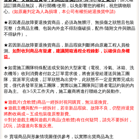
認訂購商品無誤，再行開機/使用，以免影響您的權利，祝您購物順
心。
(如原廠判定為人為損壞，本公司有權拒絕退換貨申請)
★若因產品故障要退換貨商品，必須為無髒汙、無損傷之狀態且包裝
完整（含商品主機、包裝內外盒不得刮傷破損，配件/隨附文件與贈品
不得缺件）。
★若因新品故障要退換貨商品，新品瑕疵判斷將由原廠工程人員檢
測。
如對收到商品有疑慮，建議開箱過程全程錄影，以確保自身權
益。
★如需施工團隊特殊配送或安裝的大型家電（電視、冷氣、冰箱、洗
衣機等）收到消費者付款之訂單需求後，將會派發給運送與施工團
隊，當派單完成後，訂單狀態為出貨中，此狀態不一定是實際完成出
貨，僅代表發單至施工團隊，實際以施工團隊與訂購者電話約裝的內
容為主。 在3-5天工作天內，施工廠商將進行聯絡之約裝動作。
★遊戲片(含軟體)商品一經拆封視同購買，無法退換貨。
★遊戲主機與配件一經拆封，若非新品瑕疵、故障不良，仍堅持退貨
將酌收兩成～五成包裝復原整新費。
※對於遊戲主機與遊戲片商品(含軟體)有任何疑問，請先不要拆封，
試玩，請儘速向客服反應。
※ 賣場商品與形象情境圖僅供參考，以實際出貨商品為主