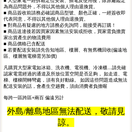
■ 大型家電一經拆箱定位安裝、插電及使用後，除原廠鑑定
為商品問題外，不得以其他個人理由退換貨。
■ 商品簽收前請務必確認商品型號、顏色正確，一經簽收即
代表同意，不得以其他個人理由退換貨。
■ 對商品有疑慮的地方請務必先詢問，能接受再訂購！
■ 商品送達後若因買家因素無法安裝或拒收，買家需負擔賣
家出貨產生的物流費用
■ 商品價格已含配送
■ 若要配送安裝請先告知地區、樓層、有無舊機回收(偏遠地
區、樓層無電梯需另加價)
凡購買大型家電如冰箱、洗衣機、電視機、冷凍櫃…請先確
認家電需經過的通道及所放位置空間是否足夠， 如走道、電
梯、樓梯間轉彎處，須有良好動線。 如因這些問題造成無法
配送安裝的話，會產生空趟費，須由消費者負擔喔
每跨一區跨區+兩百 偏遠另計
外島/離島地區無法配送，敬請見
諒。