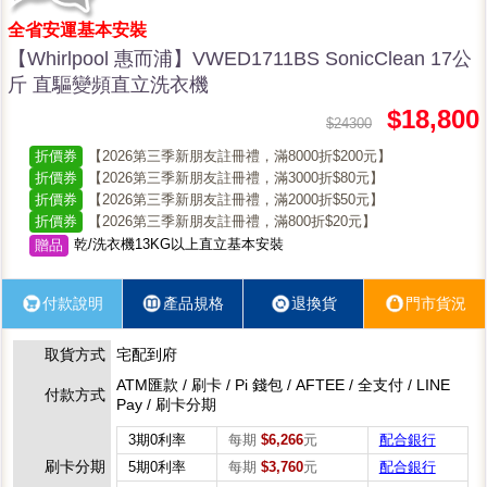
全省安運基本安裝
【Whirlpool 惠而浦】VWED1711BS SonicClean 17公
斤 直驅變頻直立洗衣機
$18,800
$24300
折價券
【2026第三季新朋友註冊禮，滿8000折$200元】
折價券
【2026第三季新朋友註冊禮，滿3000折$80元】
折價券
【2026第三季新朋友註冊禮，滿2000折$50元】
折價券
【2026第三季新朋友註冊禮，滿800折$20元】
乾/洗衣機13KG以上直立基本安裝
贈品
付款說明
產品規格
退換貨
門市貨況
取貨方式
宅配到府
ATM匯款 / 刷卡 / Pi 錢包 / AFTEE / 全支付 / LINE
付款方式
Pay / 刷卡分期
3期0利率
每期
$6,266
元
配合銀行
刷卡分期
5期0利率
每期
$3,760
元
配合銀行