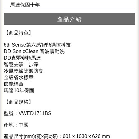
馬達保固十年
產品介紹
【商品特色】
6th Sense第六感智能操控科技
DD SonicClean 音波震動洗
DD直驅變頻馬達
智慧去漬二步淨
冷風乾燥除皺防臭
金級省水標章
節能標章
馬達10年保固
【商品規格】
型號：VWED1711BS
產地：中國
產品尺寸(mm)(寬x高x深)：601 x 1030 x 626 mm