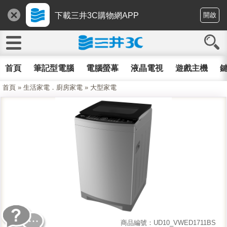
下載三井3C購物網APP
開啟
首頁
筆記型電腦
電腦螢幕
液晶電視
遊戲主機
鍵
首頁
»
生活家電．廚房家電
»
大型家電
商品編號：UD10_VWED1711BS