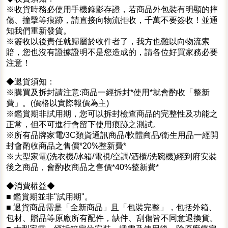
※收貨時務必使用手機錄影存證，若商品外包裝有明顯的摔
傷、撞擊等痕跡，請直接向物流拒收，千萬不要簽收！並通
知我們重新發貨。
※簽收以後責任就歸屬於收件者了，我方也難以向物流索
賠，您也沒有證據證明不是您造成的，請各位好買家務必要
注意！
◆退貨須知：
※購買及拆封請注意:商品一經拆封*使用*就會酌收「整新
費」。(價格以實際報價為主)
※鑑賞期非試用期，您可以拆封檢查商品的完整性及功能之
正常，但不可進行會留下使用痕跡之測試。
※所有品牌家電/3C類資通訊商品/軟體商品/衛生用品一經開
封會酌收商品之售價*20%整新費*
※大型家電(洗衣機/冰箱/電視/空調/酒櫃/洗碗機)經到府安裝
後之商品，會酌收商品之售價*40%整新費*
◆消費權益◆
■ 鑑賞期並非"試用期"。
■ 退貨商品需是「全新商品」且「包裝完整」，包括外箱、
包材、贈品等原廠所有配件，缺件、刮傷皆不同意退換貨。