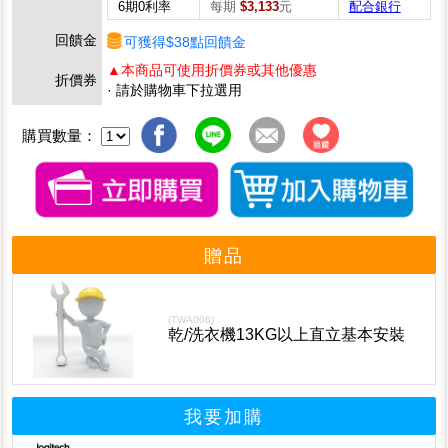
6期0利率
每期
$3,133
元
配合銀行
回饋金
可獲得$38點回饋金
▲本商品可使用折價券或其他優惠
折價券
· 請於購物車下拉選用
購買數量：
贈品
(TWA006)
乾/洗衣機13KG以上直立基本安裝
我要加購