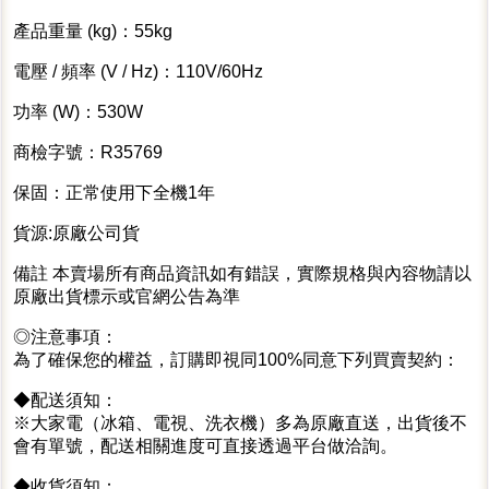
產品重量 (kg)：55kg
電壓 / 頻率 (V / Hz)：110V/60Hz
功率 (W)：530W
商檢字號：R35769
保固：正常使用下全機1年
貨源:原廠公司貨
備註 本賣場所有商品資訊如有錯誤，實際規格與內容物請以
原廠出貨標示或官網公告為準
◎注意事項：
為了確保您的權益，訂購即視同100%同意下列買賣契約：
◆配送須知：
※大家電（冰箱、電視、洗衣機）多為原廠直送，出貨後不
會有單號，配送相關進度可直接透過平台做洽詢。
◆收貨須知：