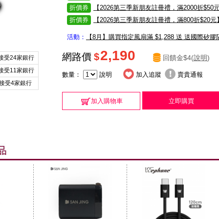
折價券
【2026第三季新朋友註冊禮，滿2000折$50
折價券
【2026第三季新朋友註冊禮，滿800折$20元
活動：
【8月】購買指定風扇滿 $1,288 送 送國際矽
2,190
網路價
$
回饋金$4(
說明
)
接受24家銀行
接受11家銀行
數量：
說明
加入追蹤
賣貴通報
接受4家銀行
加入購物車
立即購買