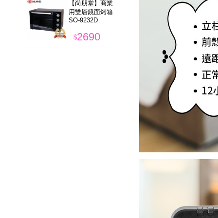
【尚朋堂】商業
用雙層鏡面烤箱
SO-9232D
2690
$