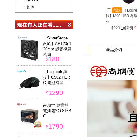
其他
加購
【Logit
技】M90 USB 有
灰
$229
加購價
$
【SilverStone
銀欣】AP120i 1
20mm 靜音導風
產品介紹
風扇
180
$
【Logitech 羅
技】G502 HER
O 電競滑鼠
1290
$
尚朋堂 專業型
電烤箱SO-815B
C
1790
$