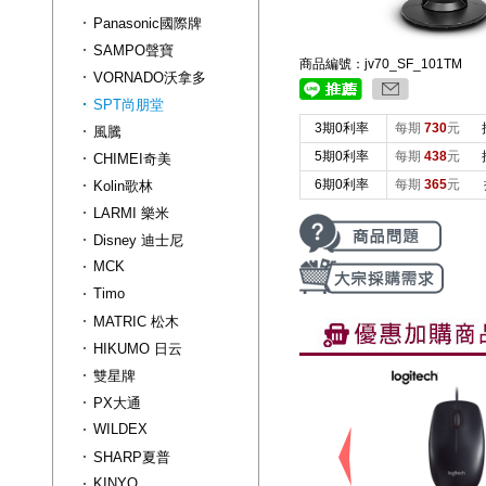
Panasonic國際牌
SAMPO聲寶
商品編號：jv70_SF_101TM
VORNADO沃拿多
SPT尚朋堂
3期0利率
每期
730
元
風騰
5期0利率
每期
438
元
CHIMEI奇美
6期0利率
每期
365
元
Kolin歌林
LARMI 樂米
Disney 迪士尼
MCK
Timo
MATRIC 松木
HIKUMO 日云
雙星牌
PX大通
WILDEX
SHARP夏普
KINYO