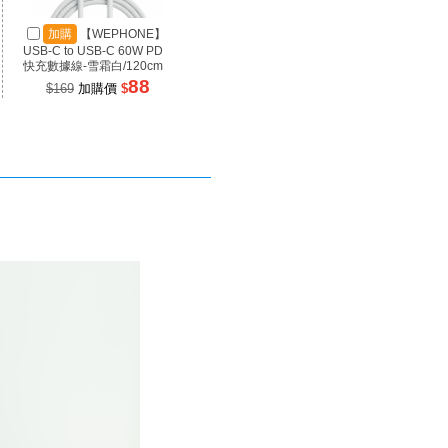
加購
【WEPHONE】
加購
【SANJING 三
加
USB-C to USB-C 60W PD
井】1A3C 100W 氮化鎵充
井】RP
快充數據線-雪霜白/120cm
電器 黑色
源 100
88
899
$169
加購價
$
$1699
加購價
$
$99