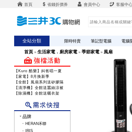
首頁
省錢折價券
會員中心
客服中
全站分類
限時特賣
筆記型電腦
電腦
首頁
生活家電．廚房家電
季節家電
風扇
»
»
»
【Kuro 酷樂】糾爸唱一夏
【家電】8月換新季
【全館】風扇系列送矽膠隔熱組
【清淨機】全館送蠶絲涼被
【除濕機】全館送曬衣架
品牌
HERAN禾聯
IRIS