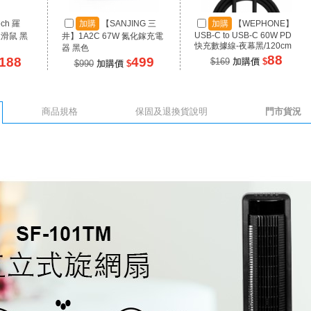
ech 羅
加購
【SANJING 三
加購
【WEPHONE】
USB-C to USB-C 60W PD
線滑鼠 黑
井】1A2C 67W 氮化鎵充電
快充數據線-夜幕黑/120cm
器 黑色
88
188
499
$169
加購價
$
$990
加購價
$
商品規格
保固及退換貨說明
門市貨況