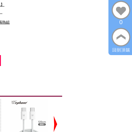
元】
】
0
膠隔熱組