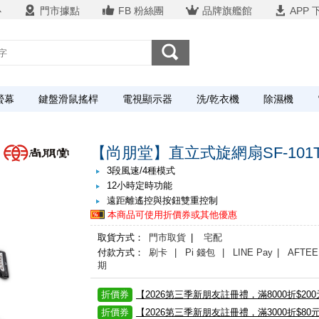
心
門市據點
FB 粉絲團
品牌旗艦館
APP 
螢幕
鍵盤滑鼠搖桿
電視顯示器
洗/乾衣機
除濕機
【尚朋堂】直立式旋網扇SF-101
3段風速/4種模式
12小時定時功能
遠距離遙控與按鈕雙重控制
本商品可使用折價券或其他優惠
取貨方式：
門市取貨
|
宅配
付款方式：
刷卡
| Pi 錢包
| LINE Pay
| AFTEE
期
折價券
【2026第三季新朋友註冊禮，滿8000折$20
折價券
【2026第三季新朋友註冊禮，滿3000折$80