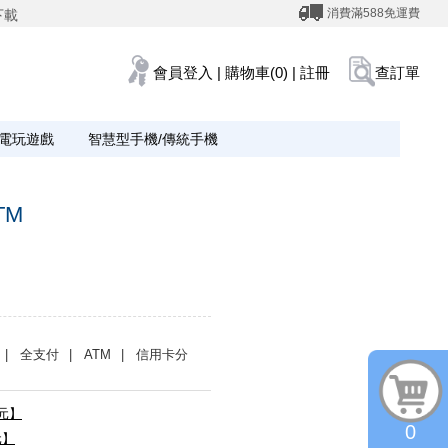
消費滿588免運費
下載
會員登入
|
購物車(0)
|
註冊
查訂單
電玩遊戲
智慧型手機/傳統手機
TM
| 全支付
| ATM
| 信用卡分
0元】
0
元】