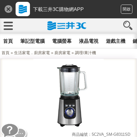
下載三井3C購物網APP
開啟
首頁
筆記型電腦
電腦螢幕
液晶電視
遊戲主機
鍵
首頁
»
生活家電．廚房家電
»
廚房家電
»
調理/果汁機
商品編號：5C2VA_SM-G8311SD