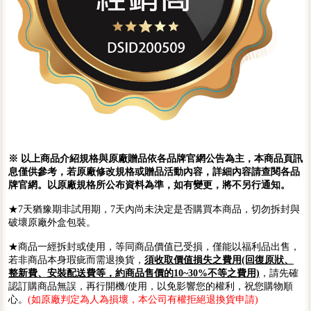
※ 以上商品介紹規格與原廠贈品依各品牌官網公告為主，本商品頁訊
息僅供參考，若原廠修改規格或贈品活動內容，詳細內容請查閱各品
牌官網。以原廠規格所公布資料為準，如有變更，將不另行通知。
★7天猶豫期非試用期，7天內尚未決定是否購買本商品，切勿拆封與
破壞原廠外盒包裝。
★商品一經拆封或使用，等同商品價值已受損，僅能以福利品出售，
若非商品本身瑕疵而需退換貨，
須收取價值損失之費用(回復原狀、
整新費、安裝配送費等，約商品售價的10~30%不等之費用)
，請先確
認訂購商品無誤，再行開機/使用，以免影響您的權利，祝您購物順
心。
(如原廠判定為人為損壞，本公司有權拒絕退換貨申請)