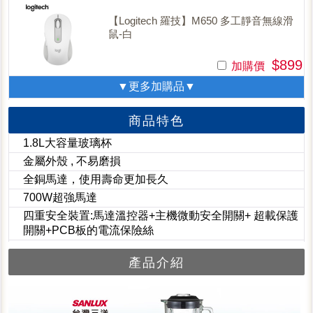
【Logitech 羅技】M650 多工靜音無線滑
鼠-白
$899
加購價
▼更多加購品▼
商品特色
1.8L大容量玻璃杯
金屬外殼 , 不易磨損
全銅馬達，使用壽命更加長久
700W超強馬達
四重安全裝置:馬達溫控器+主機微動安全開關+ 超載保護
開關+PCB板的電流保險絲
產品介紹