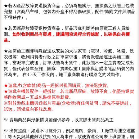
★若因產品故障要退換貨商品，必須為無髒汙、無損傷之狀態且包裝
完整（含商品主機、包裝內外盒不得刮傷破損，配件/隨附文件與贈品
不得缺件）。
★若因新品故障要退換貨商品，新品瑕疵判斷將由原廠工程人員檢
測。
如對收到商品有疑慮，建議開箱過程全程錄影，以確保自身權
益。
★如需施工團隊特殊配送或安裝的大型家電（電視、冷氣、冰箱、洗
衣機等）收到消費者付款之訂單需求後，將會派發給運送與施工團
隊，當派單完成後，訂單狀態為出貨中，此狀態不一定是實際完成出
貨，僅代表發單至施工團隊，實際以施工團隊與訂購者電話約裝的內
容為主。 在3-5天工作天內，施工廠商將進行聯絡之約裝動作。
★遊戲片(含軟體)商品一經拆封視同購買，無法退換貨。
★遊戲主機與配件一經拆封，若非新品瑕疵、故障不良，仍堅持退貨
將酌收兩成～五成包裝復原整新費。
※對於遊戲主機與遊戲片商品(含軟體)有任何疑問，請先不要拆封，
試玩，請儘速向客服反應。
※ 賣場商品與形象情境圖僅供參考，以實際出貨商品為主
※ 出貨提醒：如遇不可抗外力，例如颱風、豪雨、工廠或海運空運罷
工等天災與其他難以抗拒的人為事件，致使貨運公司未上班營運，網