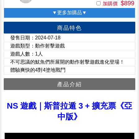
$899
加購價
▼更多加購品▼
商品特色
發售日期：2024-07-18
遊戲類型：動作射擊遊戲
遊戲人數：1人
不可思議的魷魚們所展開的動作射擊遊戲進化登場！
體驗爽快的4對4塗地戰鬥
產品介紹
NS 遊戲｜斯普拉遁 3 + 擴充票《亞
中版》