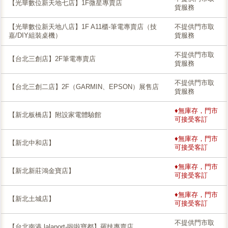
【光華數位新天地七店】1F微星專賣店
貨服務
【光華數位新天地八店】1F A11櫃-筆電專賣店（技
不提供門市取
嘉/DIY組裝桌機）
貨服務
不提供門市取
【台北三創店】2F筆電專賣店
貨服務
不提供門市取
【台北三創二店】2F（GARMIN、EPSON）展售店
貨服務
♦無庫存，門市
【新北板橋店】附設家電體驗館
可接受客訂
♦無庫存，門市
【新北中和店】
可接受客訂
♦無庫存，門市
【新北新莊鴻金寶店】
可接受客訂
♦無庫存，門市
【新北土城店】
可接受客訂
不提供門市取
【台北南港 lalaport-啦啦寶都】羅技專賣店