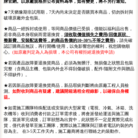
牌官網。以原廠規格所公布資料為準，如有變更，將不另行通知。
★7天猶豫期非試用期，7天內尚未決定是否購買本商品，切勿拆封與
破壞原廠外盒包裝。
★商品一經拆封或使用，等同商品價值已受損，僅能以福利品出售，
若非商品本身瑕疵而需退換貨，
須收取價值損失之費用(回復原狀、
整新費、安裝配送費等，約商品售價的10~30%不等之費用)
，請先確
認訂購商品無誤，再行開機/使用，以免影響您的權利，祝您購物順
心。
(如原廠判定為人為損壞，本公司有權拒絕退換貨申請)
★若因產品故障要退換貨商品，必須為無髒汙、無損傷之狀態且包裝
完整（含商品主機、包裝內外盒不得刮傷破損，配件/隨附文件與贈品
不得缺件）。
★若因新品故障要退換貨商品，新品瑕疵判斷將由原廠工程人員檢
測。
如對收到商品有疑慮，建議開箱過程全程錄影，以確保自身權
益。
★如需施工團隊特殊配送或安裝的大型家電（電視、冷氣、冰箱、洗
衣機等）收到消費者付款之訂單需求後，將會派發給運送與施工團
隊，當派單完成後，訂單狀態為出貨中，此狀態不一定是實際完成出
貨，僅代表發單至施工團隊，實際以施工團隊與訂購者電話約裝的內
容為主。 在3-5天工作天內，施工廠商將進行聯絡之約裝動作。