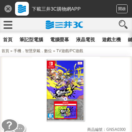
下載三井3C購物網APP
開啟
首頁
筆記型電腦
電腦螢幕
液晶電視
遊戲主機
鍵
首頁
»
手機．智慧穿戴．數位
»
TV遊戲/PC遊戲
商品編號：GNSA0300