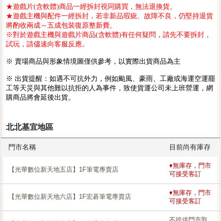
★遊戲片(含軟體)商品一經拆封視同購買，無法退換貨。
★遊戲主機與配件一經拆封，若非新品瑕疵、故障不良，仍堅持退貨
將酌收兩成～五成包裝復原整新費。
※對於遊戲主機與遊戲片商品(含軟體)有任何疑問，請先不要拆封，
試玩，請儘速向客服反應。
※ 賣場商品與形象情境圖僅供參考，以實際出貨商品為主
※ 出貨提醒：如遇不可抗外力，例如颱風、豪雨、工廠或海運空運罷
工等天災與其他難以抗拒的人為事件，致使貨運公司未上班營運，網
購商品將會延後出貨。
北北基宜地區
門市名稱
目前尚有庫存
♦無庫存，門市
【光華數位新天地五店】1F筆電專賣店
可接受客訂
♦無庫存，門市
【光華數位新天地六店】1F宏碁筆電專賣店
可接受客訂
不提供門市取