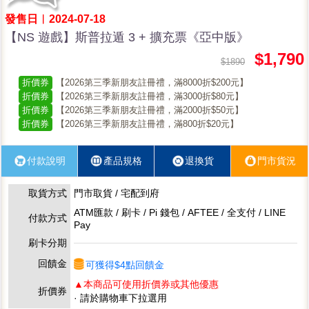
發售日︱2024-07-18
【NS 遊戲】斯普拉遁 3 + 擴充票《亞中版》
$1,790
$1890
折價券
【2026第三季新朋友註冊禮，滿8000折$200元】
折價券
【2026第三季新朋友註冊禮，滿3000折$80元】
折價券
【2026第三季新朋友註冊禮，滿2000折$50元】
折價券
【2026第三季新朋友註冊禮，滿800折$20元】
付款說明
產品規格
退換貨
門市貨況
取貨方式
門市取貨 / 宅配到府
ATM匯款 / 刷卡 / Pi 錢包 / AFTEE / 全支付 / LINE
付款方式
Pay
刷卡分期
回饋金
可獲得$4點回饋金
▲本商品可使用折價券或其他優惠
折價券
· 請於購物車下拉選用