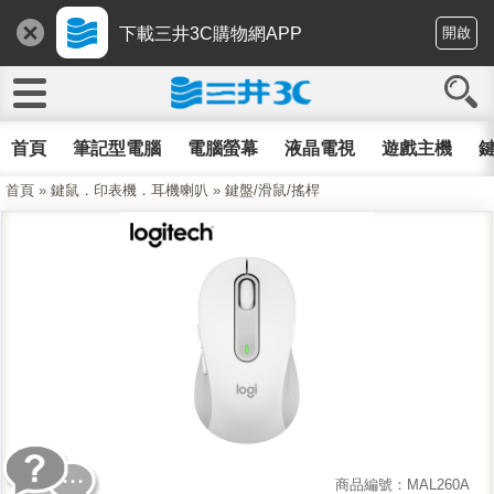
下載三井3C購物網APP
開啟
首頁
筆記型電腦
電腦螢幕
液晶電視
遊戲主機
鍵
首頁
»
鍵鼠．印表機．耳機喇叭
»
鍵盤/滑鼠/搖桿
商品編號：MAL260A