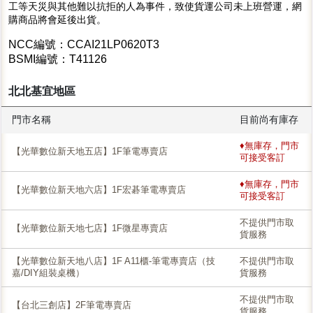
工等天災與其他難以抗拒的人為事件，致使貨運公司未上班營運，網
購商品將會延後出貨。
NCC編號：CCAI21LP0620T3
BSMI編號：T41126
北北基宜地區
門市名稱
目前尚有庫存
♦無庫存，門市
【光華數位新天地五店】1F筆電專賣店
可接受客訂
♦無庫存，門市
【光華數位新天地六店】1F宏碁筆電專賣店
可接受客訂
不提供門市取
【光華數位新天地七店】1F微星專賣店
貨服務
【光華數位新天地八店】1F A11櫃-筆電專賣店（技
不提供門市取
嘉/DIY組裝桌機）
貨服務
不提供門市取
【台北三創店】2F筆電專賣店
貨服務