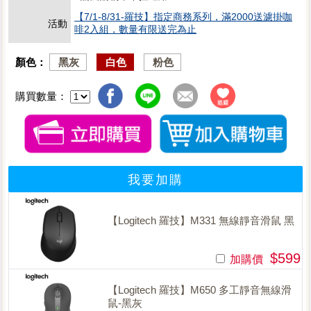
【7/1-8/31-羅技】指定商務系列，滿2000送濾掛咖
活動
啡2入組，數量有限送完為止
顏色：
黑灰
白色
粉色
購買數量：
我要加購
【Logitech 羅技】M331 無線靜音滑鼠 黑
$599
加購價
【Logitech 羅技】M650 多工靜音無線滑
鼠-黑灰