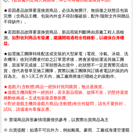
心。
(如原廠判定為人為損壞，本公司有權拒絕退換貨申請)
★若因產品故障要退換貨商品，必須為無髒汙、無損傷之狀態且包裝
完整（含商品主機、包裝內外盒不得刮傷破損，配件/隨附文件與贈品
不得缺件）。
★若因新品故障要退換貨商品，新品瑕疵判斷將由原廠工程人員檢
測。
如對收到商品有疑慮，建議開箱過程全程錄影，以確保自身權
益。
★如需施工團隊特殊配送或安裝的大型家電（電視、冷氣、冰箱、洗
衣機等）收到消費者付款之訂單需求後，將會派發給運送與施工團
隊，當派單完成後，訂單狀態為出貨中，此狀態不一定是實際完成出
貨，僅代表發單至施工團隊，實際以施工團隊與訂購者電話約裝的內
容為主。 在3-5天工作天內，施工廠商將進行聯絡之約裝動作。
★遊戲片(含軟體)商品一經拆封視同購買，無法退換貨。
★遊戲主機與配件一經拆封，若非新品瑕疵、故障不良，仍堅持退貨
將酌收兩成～五成包裝復原整新費。
※對於遊戲主機與遊戲片商品(含軟體)有任何疑問，請先不要拆封，
試玩，請儘速向客服反應。
※ 賣場商品與形象情境圖僅供參考，以實際出貨商品為主
※ 出貨提醒：如遇不可抗外力，例如颱風、豪雨、工廠或海運空運罷