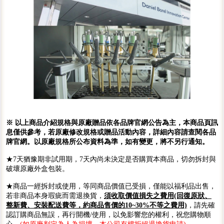
※ 以上商品介紹規格與原廠贈品依各品牌官網公告為主，本商品頁訊
息僅供參考，若原廠修改規格或贈品活動內容，詳細內容請查閱各品
牌官網。以原廠規格所公布資料為準，如有變更，將不另行通知。
★7天猶豫期非試用期，7天內尚未決定是否購買本商品，切勿拆封與
破壞原廠外盒包裝。
★商品一經拆封或使用，等同商品價值已受損，僅能以福利品出售，
若非商品本身瑕疵而需退換貨，
須收取價值損失之費用(回復原狀、
整新費、安裝配送費等，約商品售價的10~30%不等之費用)
，請先確
認訂購商品無誤，再行開機/使用，以免影響您的權利，祝您購物順