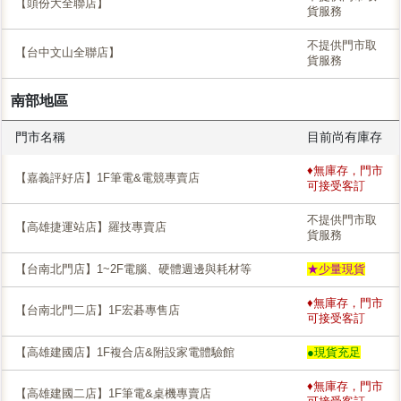
【頭份大全聯店】
貨服務
不提供門市取
【台中文山全聯店】
貨服務
南部地區
門市名稱
目前尚有庫存
♦無庫存，門市
【嘉義評好店】1F筆電&電競專賣店
可接受客訂
不提供門市取
【高雄捷運站店】羅技專賣店
貨服務
【台南北門店】1~2F電腦、硬體週邊與耗材等
★少量現貨
♦無庫存，門市
【台南北門二店】1F宏碁專售店
可接受客訂
【高雄建國店】1F複合店&附設家電體驗館
●現貨充足
♦無庫存，門市
【高雄建國二店】1F筆電&桌機專賣店