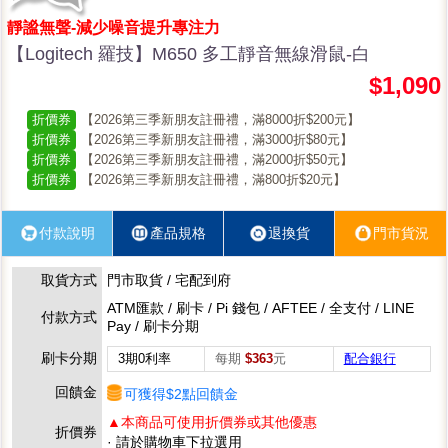
靜謐無聲-減少噪音提升專注力
【Logitech 羅技】M650 多工靜音無線滑鼠-白
$1,090
折價券
【2026第三季新朋友註冊禮，滿8000折$200元】
折價券
【2026第三季新朋友註冊禮，滿3000折$80元】
折價券
【2026第三季新朋友註冊禮，滿2000折$50元】
折價券
【2026第三季新朋友註冊禮，滿800折$20元】
付款說明
產品規格
退換貨
門市貨況
取貨方式
門市取貨 / 宅配到府
ATM匯款 / 刷卡 / Pi 錢包 / AFTEE / 全支付 / LINE
付款方式
Pay / 刷卡分期
刷卡分期
3期0利率
每期
$363
元
配合銀行
回饋金
可獲得$2點回饋金
▲本商品可使用折價券或其他優惠
折價券
· 請於購物車下拉選用