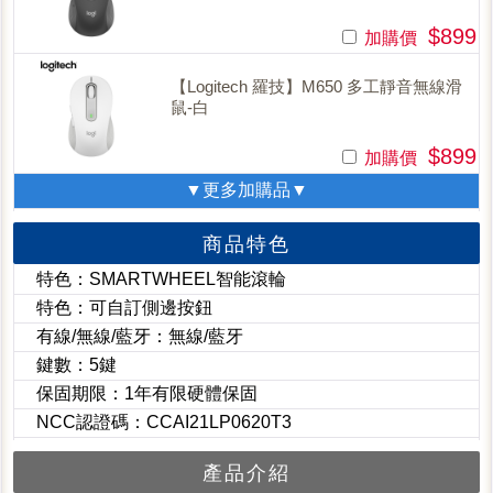
$899
加購價
【Logitech 羅技】M650 多工靜音無線滑
鼠-白
$899
加購價
▼更多加購品▼
商品特色
特色：SMARTWHEEL智能滾輪
特色：可自訂側邊按鈕
有線/無線/藍牙：無線/藍牙
鍵數：5鍵
保固期限：1年有限硬體保固
NCC認證碼：CCAI21LP0620T3
產品介紹