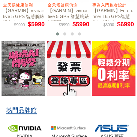
全天候健康偵測
全天候健康偵測
專為入門跑者設計
【GARMIN】vivoac
【GARMIN】vivoac
【GARMIN】Foreru
tive 5 GPS 智慧腕錶
tive 5 GPS 智慧腕錶
nner 165 GPS智慧
活力白
光譜黑
跑錶 暢快白
$5990
$5990
$6990
$9990
$9990
$8990
熱門品牌館
NVIDIA
Microsoft Surface
ASUS 華碩