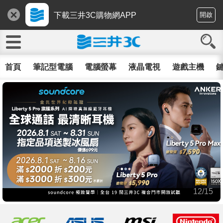
下載三井3C購物網APP
開啟
首頁
筆記型電腦
電腦螢幕
液晶電視
遊戲主機
鍵
12/15