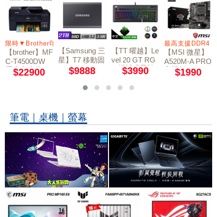
輸入
限時▼Brother印表機送星巴克1張
最高支援DDR4 3
【Samsung 三
【TT 曜越】Le
【brother】MF
【MSI 微星】
星】T7 移動固
vel 20 GT RG
C-T4500DW
A520M-A PRO
B 機械式雷蛇
態硬碟 外接SS
原廠大連供A3
$9888
$3990
主機板
$22900
$1990
軸電競鍵盤
D 2TB 深空灰
多功能複合機
筆電｜桌機｜螢幕