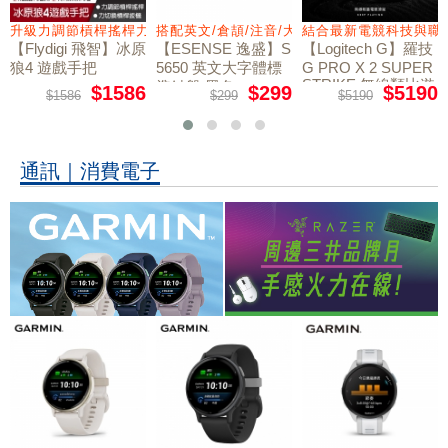
量鼠墊
升級力調節槓桿搖桿力切換扳機
搭配英文/倉頡/注音/大易
結合最新電競科技與職
【Flydigi 飛智】冰原
【ESENSE 逸盛】S
【Logitech G】羅技
狼4 遊戲手把
5650 英文大字體標
G PRO X 2 SUPER
STRIKE 無線類比遊
準鍵盤 黑色
$1586
$299
$5190
$1586
$299
$5190
戲滑鼠
通訊｜消費電子