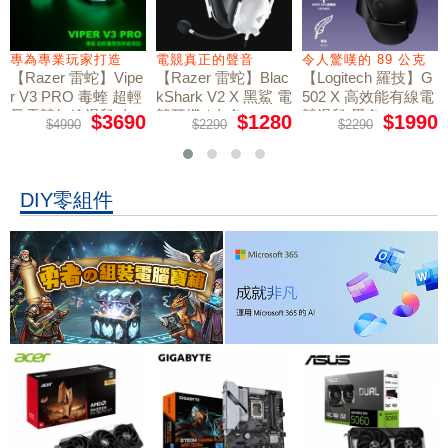
專為專業玩家打造
電競真正的聲音
令人驚嘆的 89 公克
【Razer 雷蛇】Vipe
【Razer 雷蛇】Blac
【Logitech 羅技】G
r V3 PRO 毒蝰 超輕
kShark V2 X 黑鯊 電
502 X 高效能有線電
量電競無線滑鼠 白
競耳機 / 白色
競滑鼠 黑色
$3690
$1280
$1990
$4990
$2290
$2290
色
DIY零組件