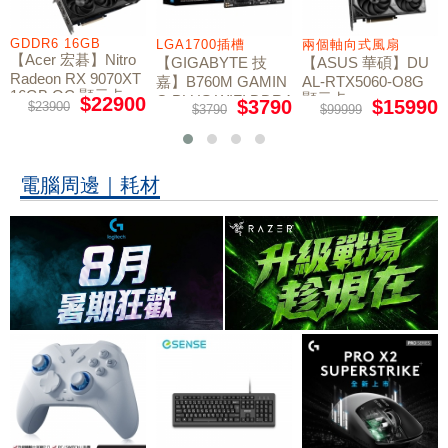
GDDR6 16GB
LGA1700插槽
兩個軸向式風扇
【Acer 宏碁】Nitro
【GIGABYTE 技
【ASUS 華碩】DU
Radeon RX 9070XT
嘉】B760M GAMIN
AL-RTX5060-O8G
16GB OC 顯示卡
顯示卡
G PLUS WIFI DDR4
$22900
$3790
$15990
$23900
$3790
$99999
主機板
電腦周邊｜耗材