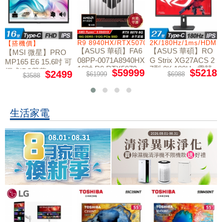
/RTX5060/W11
R9 8940HX/RTX5070/512GB/16G
2K/180Hz/1ms/HDMI
【搭機價】
【ASUS 華碩】FA6
【ASUS 華碩】RO
【MSI 微星】PRO
08PP-0071A8940HX
G Strix XG27ACS 2
MP165 E6 15.6吋 可
16吋 R9 RTX5070
7型 2K 180Hz 電競
攜式IPS螢幕
$59999
$5218
$2499
$61999
$6988
$3588
電競筆電
螢幕
生活家電