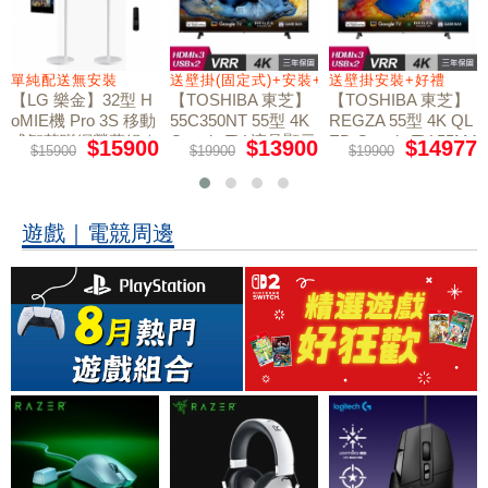
+好禮
單純配送無安裝
送壁掛(固定式)+安裝+好禮贈
送壁掛安裝+好禮
【LG 樂金】32型 H
【TOSHIBA 東芝】
【TOSHIBA 東芝】
oMIE機 Pro 3S 移動
55C350NT 55型 4K
REGZA 55型 4K QL
式智慧聯網螢幕組｜
Google TV 液晶顯示
ED Google TV 55M4
$15900
$13900
$14977
$15900
$19900
$19900
50NT液晶顯示器｜
單純配送
器｜含壁掛(固定式)
含壁掛(固定式)+安
+安裝
裝
遊戲｜電競周邊