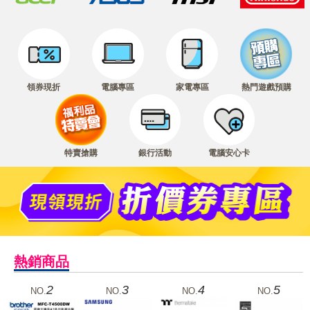
領券現折
電腦專區
家電專區
熱門遊戲預購
特賣搶購
銀行活動
電腦安心卡
熱銷商品
2
3
4
5
NO.
NO.
NO.
NO.