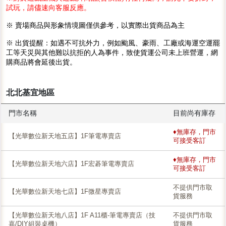
試玩，請儘速向客服反應。
※ 賣場商品與形象情境圖僅供參考，以實際出貨商品為主
※ 出貨提醒：如遇不可抗外力，例如颱風、豪雨、工廠或海運空運罷
工等天災與其他難以抗拒的人為事件，致使貨運公司未上班營運，網
購商品將會延後出貨。
北北基宜地區
門市名稱
目前尚有庫存
♦無庫存，門市
【光華數位新天地五店】1F筆電專賣店
可接受客訂
♦無庫存，門市
【光華數位新天地六店】1F宏碁筆電專賣店
可接受客訂
不提供門市取
【光華數位新天地七店】1F微星專賣店
貨服務
【光華數位新天地八店】1F A11櫃-筆電專賣店（技
不提供門市取
嘉/DIY組裝桌機）
貨服務