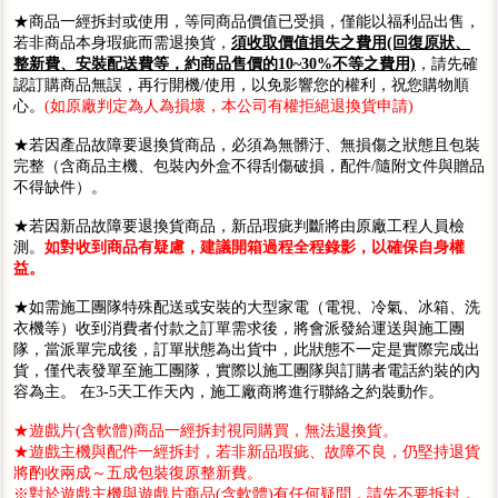
★商品一經拆封或使用，等同商品價值已受損，僅能以福利品出售，
若非商品本身瑕疵而需退換貨，
須收取價值損失之費用(回復原狀、
整新費、安裝配送費等，約商品售價的10~30%不等之費用)
，請先確
認訂購商品無誤，再行開機/使用，以免影響您的權利，祝您購物順
心。
(如原廠判定為人為損壞，本公司有權拒絕退換貨申請)
★若因產品故障要退換貨商品，必須為無髒汙、無損傷之狀態且包裝
完整（含商品主機、包裝內外盒不得刮傷破損，配件/隨附文件與贈品
不得缺件）。
★若因新品故障要退換貨商品，新品瑕疵判斷將由原廠工程人員檢
測。
如對收到商品有疑慮，建議開箱過程全程錄影，以確保自身權
益。
★如需施工團隊特殊配送或安裝的大型家電（電視、冷氣、冰箱、洗
衣機等）收到消費者付款之訂單需求後，將會派發給運送與施工團
隊，當派單完成後，訂單狀態為出貨中，此狀態不一定是實際完成出
貨，僅代表發單至施工團隊，實際以施工團隊與訂購者電話約裝的內
容為主。 在3-5天工作天內，施工廠商將進行聯絡之約裝動作。
★遊戲片(含軟體)商品一經拆封視同購買，無法退換貨。
★遊戲主機與配件一經拆封，若非新品瑕疵、故障不良，仍堅持退貨
將酌收兩成～五成包裝復原整新費。
※對於遊戲主機與遊戲片商品(含軟體)有任何疑問，請先不要拆封，