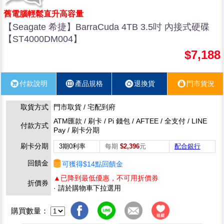
舊電腦輕鬆直升高容量
【Seagate 希捷】BarraCuda 4TB 3.5吋 內接式硬碟
【ST4000DM004】
$7,188
付款說明
產品規格
退換貨
門市貨況
取貨方式
門市取貨 / 宅配到府
ATM匯款 / 刷卡 / Pi 錢包 / AFTEE / 全支付 / LINE
付款方式
Pay / 刷卡分期
刷卡分期
3期0利率
每期
$2,396
元
配合銀行
回饋金
可獲得$14點回饋金
▲已降到最低優惠，不可用折價券
折價券
· 請於購物車下拉選用
購買數量：