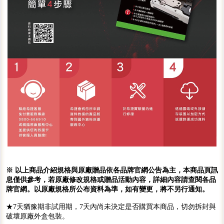
※ 以上商品介紹規格與原廠贈品依各品牌官網公告為主，本商品頁訊
息僅供參考，若原廠修改規格或贈品活動內容，詳細內容請查閱各品
牌官網。以原廠規格所公布資料為準，如有變更，將不另行通知。
★7天猶豫期非試用期，7天內尚未決定是否購買本商品，切勿拆封與
破壞原廠外盒包裝。