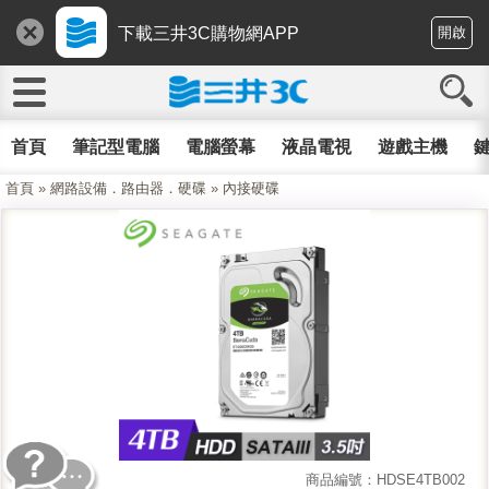
下載三井3C購物網APP
開啟
首頁
筆記型電腦
電腦螢幕
液晶電視
遊戲主機
鍵
首頁
»
網路設備．路由器．硬碟
»
內接硬碟
商品編號：HDSE4TB002