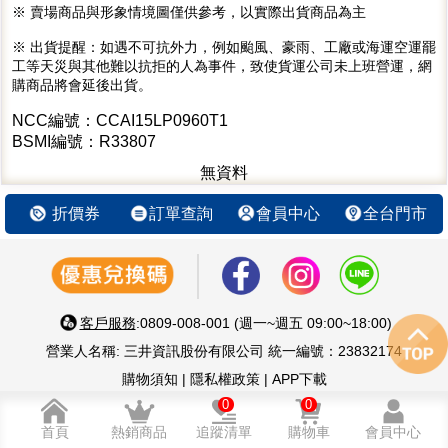
※ 賣場商品與形象情境圖僅供參考，以實際出貨商品為主
※ 出貨提醒：如遇不可抗外力，例如颱風、豪雨、工廠或海運空運罷
工等天災與其他難以抗拒的人為事件，致使貨運公司未上班營運，網
購商品將會延後出貨。
NCC編號：CCAI15LP0960T1
BSMI編號：R33807
無資料
折價券
訂單查詢
會員中心
全台門市
客戶服務
:0809-008-001 (週一~週五 09:00~18:00)
營業人名稱: 三井資訊股份有限公司 統一編號：23832174
購物須知
|
隱私權政策
|
APP下載
智慧 生活 好鄰居 嚴選優質3C家電
0
0
© 三井資訊股份有限公司版權所有
首頁
熱銷商品
追蹤清單
購物車
會員中心