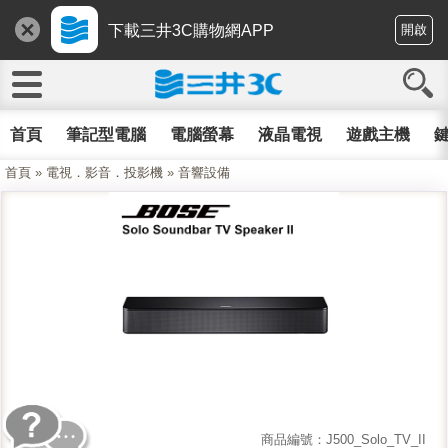
下載三井3C購物網APP
開啟
首頁
筆記型電腦
電腦螢幕
液晶電視
遊戲主機
鍵
首頁
»
電視．影音．投影機
»
音響設備
商品編號：J500_Solo_TV_II