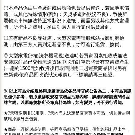
◎本產品係由生產廠商或供應商免費提供運送，若因地處偏
遠、或其他特殊情形(例如：天災或道路狀況不良)，致使所
屬物流車輛無法於正常狀況下送抵，而需另以其他方式處理
時，所衍生之費用，須由訂購人自行支付供貨廠商。
◎若有新品不良等疑慮，大型家電需請服務站技師到府檢
測，由第三方人員判定新品不良，才可進行退貨、換貨。
◎大型家電(冰箱洗衣機電視)送達時若買家因素拒收或無法
安裝或商品已交物流送貨途中取消訂單都將會有空趟費產生
(一趟約1500元如收貨後再取回則需二趟運費商品拆封另有
整新費/依商品回收後狀況報價)。下標前請再三確認。
※ 以上商品介紹規格與原廠贈品依各品牌官網公告為主，本商品頁訊
息僅供參考，若原廠修改規格或贈品活動內容，詳細內容請查閱各品
牌官網。以原廠規格所公布資料為準，如有變更，將不另行通知。
★7天猶豫期非試用期，7天內尚未決定是否購買本商品，切勿拆封與
破壞原廠外盒包裝。
★商品一經拆封或使用，等同商品價值已受損，僅能以福利品出售，