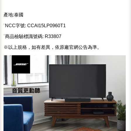
產地:泰國
˙NCC字號: CCAI15LP0960T1
˙商品檢驗標識號碼: R33807
※以上規格，如有差異，依原廠官網公告為準。