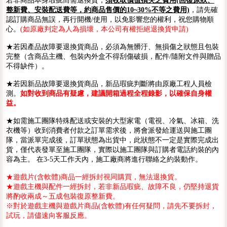
若非商品本身瑕疵而需退換貨，
須收取價值損失之費用(回復原狀、
整新費、安裝配送費等，約商品售價的10~30%不等之費用)
，請先確
認訂購商品無誤，再行開機/使用，以免影響您的權利，祝您購物順
心。
(如原廠判定為人為損壞，本公司有權拒絕退換貨申請)
★若因產品故障要退換貨商品，必須為無髒汙、無損傷之狀態且包裝
完整（含商品主機、包裝內外盒不得刮傷破損，配件/隨附文件與贈品
不得缺件）。
★若因新品故障要退換貨商品，新品瑕疵判斷將由原廠工程人員檢
測。
如對收到商品有疑慮，建議開箱過程全程錄影，以確保自身權
益。
★如需施工團隊特殊配送或安裝的大型家電（電視、冷氣、冰箱、洗
衣機等）收到消費者付款之訂單需求後，將會派發給運送與施工團
隊，當派單完成後，訂單狀態為出貨中，此狀態不一定是實際完成出
貨，僅代表發單至施工團隊，實際以施工團隊與訂購者電話約裝的內
容為主。 在3-5天工作天內，施工廠商將進行聯絡之約裝動作。
★遊戲片(含軟體)商品一經拆封視同購買，無法退換貨。
★遊戲主機與配件一經拆封，若非新品瑕疵、故障不良，仍堅持退貨
將酌收兩成～五成包裝復原整新費。
※對於遊戲主機與遊戲片商品(含軟體)有任何疑問，請先不要拆封，
試玩，請儘速向客服反應。