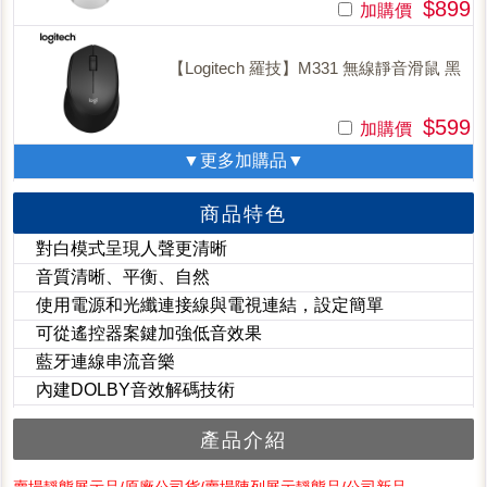
$899
加購價
【Logitech 羅技】M331 無線靜音滑鼠 黑
$599
加購價
▼更多加購品▼
商品特色
對白模式呈現人聲更清晰
音質清晰、平衡、自然
使用電源和光纖連接線與電視連結，設定簡單
可從遙控器案鍵加強低音效果
藍牙連線串流音樂
內建DOLBY音效解碼技術
產品介紹
賣場靜態展示品/原廠公司貨/賣場陳列展示靜態品/公司新品