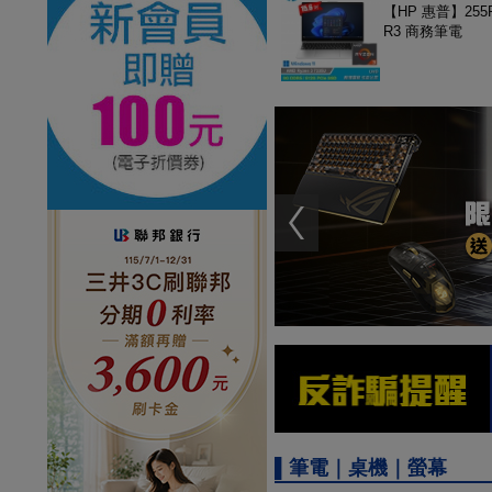
【HP 惠普】255R
R3 商務筆電
▌筆電｜桌機｜螢幕