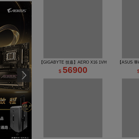
【GIGABYTE 技嘉】AERO X16 1VH93TWC94DH 16
【ASUS 華碩
56900
$