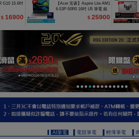
 G10 15.6吋
【Acer 宏碁】Aspire Lite AM1
6-53P-50R0 16吋 U5 筆電 銀
色
16900
25900
$
$
▌AI筆電
▌電競筆電
▌輕薄筆電
▌