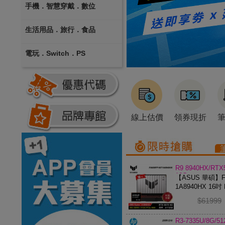
手機．智慧穿戴．數位
生活用品．旅行．食品
電玩．Switch．PS
線上估價
領券現折
R9 8940HX/RTX
16G
【ASUS 華碩】FA
1A8940HX 16吋 
電競筆電
$61999
R3-7335U/8G/5