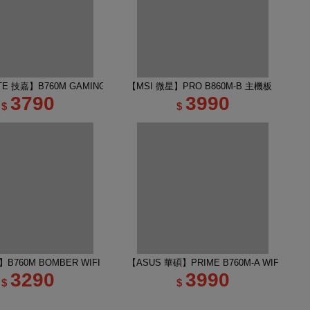
E 技嘉】B760M GAMING PLUS WIFI DDR4 主機板
【MSI 微星】PRO B860M-B 主機板
3790
3990
$
$
B760M BOMBER WIFI DDR5 INTEL主機板
【ASUS 華碩】PRIME B760M-A WIFI-CSM
3290
3990
$
$