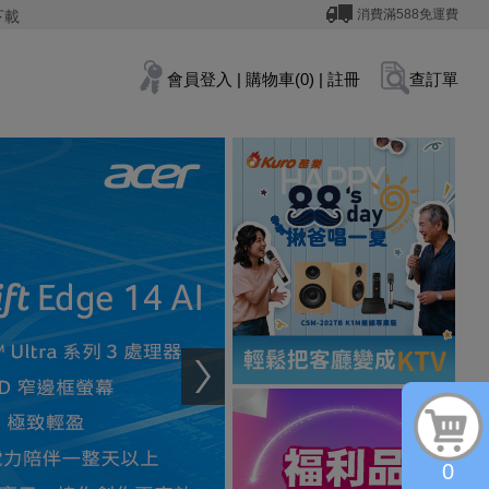
消費滿588免運費
下載
會員登入
|
購物車(0)
|
註冊
查訂單
0