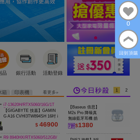
0
利品
銀行活動
活動登錄
1
2
冰箱
印表機
看更多
i7-13620H/RTX5060/16G/1T
【Baseus 倍思】
B/W11
【GIGABYTE 技嘉】GAMIN
M2s Pro 降噪真
G A16 CVHI3TW894SH 16吋 i
無線藍牙耳機 皓
7 RTX5060 電競筆電 鋼鐵黑
46900
1380
月白
$
$
7折
R9 8940HX/RTX5060/512GB/
【NS2 遊戲】NS