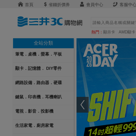
首頁
省錢折價券
會員中心
客服中
熱門：
顯示卡
AMD顯卡
全站分類
筆電．桌機．螢幕．平板
顯卡．記憶體． DIY零件
網路設備．路由器．硬碟
鍵鼠．印表機．耳機喇叭
電視．影音．投影機
生活家電．廚房家電