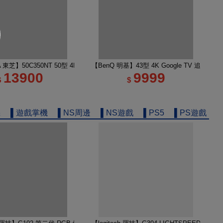
e TV 65M450NT液晶顯示器｜含壁掛安裝+架子
A 東芝】50C350NT 50型 4K Google TV 液晶顯示器｜含基本安裝
【BenQ 明基】43型 4K Google TV 追劇護
13900
9999
$
$
機
▌遊戲掌機
▌NS周邊
▌NS遊戲
▌PS5
▌PS遊戲