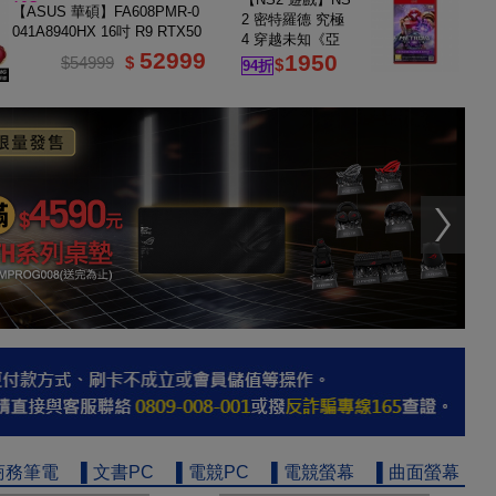
16G
【ASUS 華碩】FA608PMR-0
2 密特羅德 究極
041A8940HX 16吋 R9 RTX50
4 穿越未知《亞
60 電競筆電
52999
1950
中版》
$54999
$
$
94折
商務筆電
▌文書PC
▌電競PC
▌電競螢幕
▌曲面螢幕