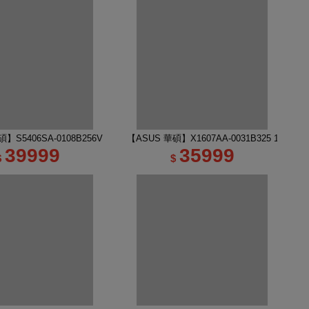
吋 R7 RTX5060 AI電競筆電｜幻月白
】S5406SA-0108B256V 14吋 OLED AI 筆電 迷霧藍
【ASUS 華碩】X1607AA-0031B325 16吋 U
39999
35999
$
$