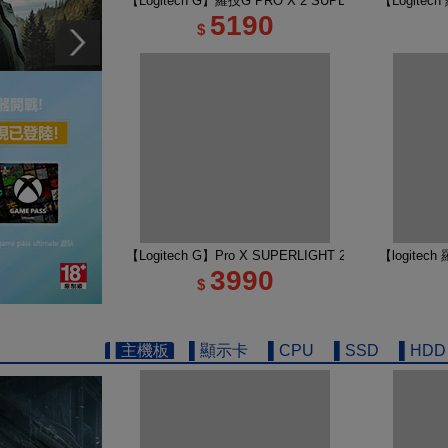
【Logitech G】羅技G PRO X 2 SUPERSTRIKE 
【Logite
5190
$
【Logitech G】Pro X SUPERLIGHT 2 DEX 無線
【logitec
3990
$
▌主機板
▌顯示卡
▌CPU
▌SSD
▌HDD