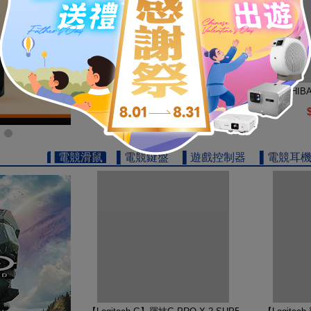
【TOSHIBA 東芝】REGZA 65型 4K QLED Googl
【TOSHIB
19999
$
▌電競滑鼠
▌電競鍵盤
▌遊戲控制器
▌電競耳