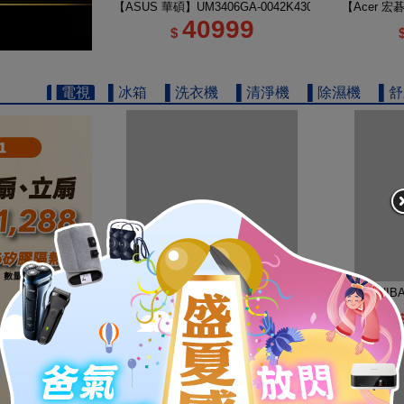
【ASUS 華碩】UM3406GA-0042K430H 14吋 R5 AI
【Acer 宏碁
40999
$
▌電視
▌冰箱
▌洗衣機
▌清淨機
▌除濕機
▌
【TOSHIBA 東芝】REGZA 50型 4K QLED Google
【TOSHIB
16900
$