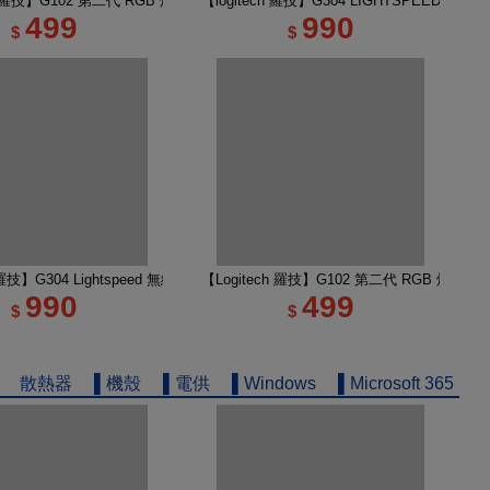
無線類比遊戲滑鼠
ch 羅技】G102 第二代 RGB 炫彩遊戲滑鼠 黑
【logitech 羅技】G304 LIGHTSPEED 
499
990
$
$
輕量化遊戲滑鼠 黑色
h 羅技】G304 Lightspeed 無線電競遊戲滑鼠 莫藍紫
【Logitech 羅技】G102 第二代 RGB 炫彩遊
990
499
$
$
散熱器
▌機殼
▌電供
▌Windows
▌Microsoft 365