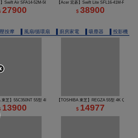
筆電 玉石黑
】Swift Air SFA14-52M-56KA 14吋 U5 極輕薄筆電 銀色
【Acer 宏碁】Swift Lite SFL16-41M-R7Z8
27900
38900
$
$
舒壓按摩
▌風扇/循環扇
▌廚房家電
▌吸塵器
▌投影機
 TV 50M450NT液晶顯示器｜含壁掛安裝
A 東芝】55C350NT 55型 4K Google TV 液晶顯示器｜含壁掛(固定式)+安裝
【TOSHIBA 東芝】REGZA 55型 4K QLED
13900
14977
$
$