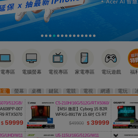
筆電專區
電腦螢幕
電視專區
家電專區
電玩遊戲
福
筆電
螢幕
桌機
鍵鼠
電競
電視
網通
電玩
5070/512GB/
C5-210H/16G/512G/RTX5060/
W11
608PP-007
【MSI 微星】Cyborg 15 B2R
R9 RTX5070
WFKG-891TW 15.6吋 C5 RT
X5060 電競筆電
59999
39999
$
$49900
$
12G/UHD/W11
U5-115U/16G/512G/W11