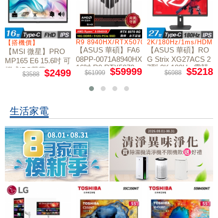
/RTX5060/W11
R9 8940HX/RTX5070/512GB/16G
2K/180Hz/1ms/HDMI
【搭機價】
【ASUS 華碩】FA6
【ASUS 華碩】RO
【MSI 微星】PRO
08PP-0071A8940HX
G Strix XG27ACS 2
MP165 E6 15.6吋 可
16吋 R9 RTX5070
7型 2K 180Hz 電競
攜式IPS螢幕
$59999
$5218
$2499
$61999
$6988
$3588
電競筆電
螢幕
生活家電