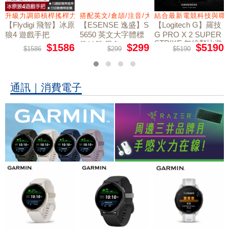
量鼠墊
升級力調節槓桿搖桿力切換扳機
搭配英文/倉頡/注音/大易
結合最新電競科技與職
【Flydigi 飛智】冰原
【ESENSE 逸盛】S
【Logitech G】羅技
狼4 遊戲手把
5650 英文大字體標
G PRO X 2 SUPER
STRIKE 無線類比遊
準鍵盤 黑色
$1586
$299
$5190
$1586
$299
$5190
戲滑鼠
通訊｜消費電子