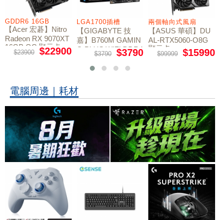
GDDR6 16GB
LGA1700插槽
兩個軸向式風扇
【Acer 宏碁】Nitro
【GIGABYTE 技
【ASUS 華碩】DU
Radeon RX 9070XT
嘉】B760M GAMIN
AL-RTX5060-O8G
16GB OC 顯示卡
顯示卡
G PLUS WIFI DDR4
$22900
$3790
$15990
$23900
$3790
$99999
主機板
電腦周邊｜耗材