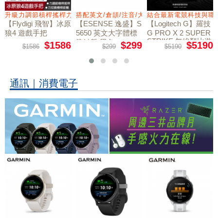
量鼠墊
升級力調節槓桿搖桿力切換扳機
搭配英文/倉頡/注音/大易
結合最新電競科技與職
【Flydigi 飛智】冰原
【ESENSE 逸盛】S
【Logitech G】羅技
狼4 遊戲手把
5650 英文大字體標
G PRO X 2 SUPER
STRIKE 無線類比遊
準鍵盤 黑色
$1586
$299
$5190
$1586
$299
$5190
戲滑鼠
通訊｜消費電子