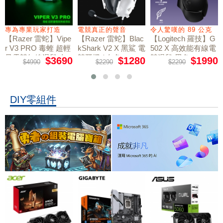
專為專業玩家打造
電競真正的聲音
令人驚嘆的 89 公克
【Razer 雷蛇】Vipe
【Razer 雷蛇】Blac
【Logitech 羅技】G
r V3 PRO 毒蝰 超輕
kShark V2 X 黑鯊 電
502 X 高效能有線電
量電競無線滑鼠 白
競耳機 / 白色
競滑鼠 黑色
$3690
$1280
$1990
$4990
$2290
$2290
色
DIY零組件