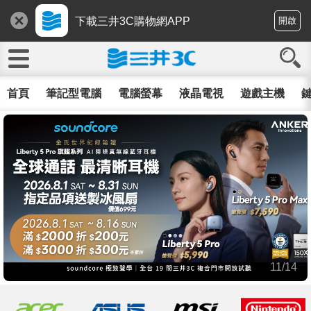
下載三井3C購物網APP
開啟
首頁
筆記型電腦
電腦螢幕
液晶電視
遊戲主機
鍵
11/14