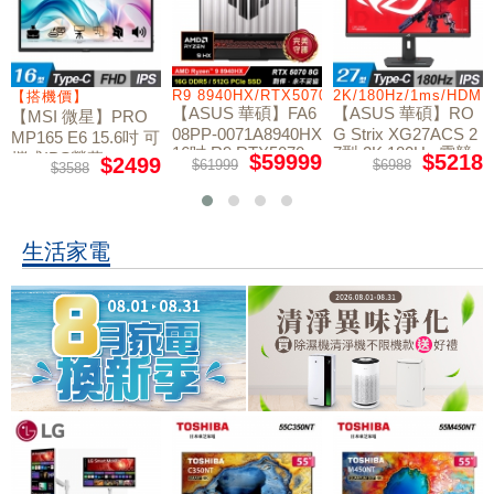
/RTX5060/W11
R9 8940HX/RTX5070/512GB/16G
2K/180Hz/1ms/HDMI
【搭機價】
【ASUS 華碩】FA6
【ASUS 華碩】RO
【MSI 微星】PRO
08PP-0071A8940HX
G Strix XG27ACS 2
MP165 E6 15.6吋 可
16吋 R9 RTX5070
7型 2K 180Hz 電競
攜式IPS螢幕
$59999
$5218
$2499
$61999
$6988
$3588
電競筆電
螢幕
生活家電