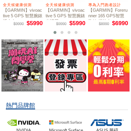
全天候健康偵測
全天候健康偵測
專為入門跑者設計
【GARMIN】vivoac
【GARMIN】vivoac
【GARMIN】Foreru
tive 5 GPS 智慧腕錶
tive 5 GPS 智慧腕錶
nner 165 GPS智慧
活力白
光譜黑
跑錶 暢快白
$5990
$5990
$6990
$9990
$9990
$8990
熱門品牌館
NVIDIA
Microsoft Surface
ASUS 華碩