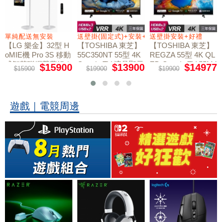
+好禮
單純配送無安裝
送壁掛(固定式)+安裝+好禮贈
送壁掛安裝+好禮
【LG 樂金】32型 H
【TOSHIBA 東芝】
【TOSHIBA 東芝】
oMIE機 Pro 3S 移動
55C350NT 55型 4K
REGZA 55型 4K QL
式智慧聯網螢幕組｜
Google TV 液晶顯示
ED Google TV 55M4
$15900
$13900
$14977
$15900
$19900
$19900
50NT液晶顯示器｜
單純配送
器｜含壁掛(固定式)
含壁掛(固定式)+安
+安裝
裝
遊戲｜電競周邊