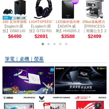
連接選擇
240 瓦功率強勁音效
LIGHTSPEED 7.1 聲道
LED操作指示燈號
20bar蒸氣壓力
【logitech 羅
【Logitech 羅
【ADATA 威
【PRINCESS
技】G560 LIG
技】G733 RG
剛】HV620S 2
｜荷蘭公主】2
HTSYNC PC
B炫光無線電
TB 2.5吋行動
0bar半自動義
$6490
$2691
$3588
$2499
電競音箱系統
競耳機麥克風 /
硬碟 黑色
式濃縮咖啡機
神秘黑
249407
筆電｜桌機｜螢幕