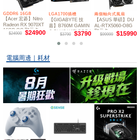
GDDR6 16GB
LGA1700插槽
兩個軸向式風扇
【Acer 宏碁】Nitro
【GIGABYTE 技
【ASUS 華碩】DU
Radeon RX 9070XT
嘉】B760M GAMIN
AL-RTX5060-O8G
16GB OC 顯示卡
顯示卡
G PLUS WIFI DDR4
$24900
$3790
$15990
$24900
$3790
$99999
主機板
電腦周邊｜耗材