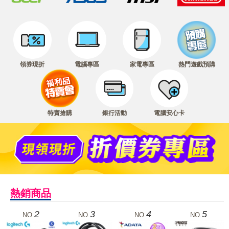
領券現折
電腦專區
家電專區
熱門遊戲預購
特賣搶購
銀行活動
電腦安心卡
熱銷商品
2
3
4
5
NO.
NO.
NO.
NO.