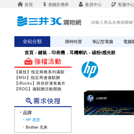
首頁
省錢折價券
會員中心
客服中
全站分類
限時特賣
筆記型電腦
電腦
首頁
鍵鼠．印表機．耳機喇叭
碳粉/感光鼓
»
»
【羅技】指定商務系列滿額送咖啡
【MSI】指定周邊滿額贈
【iRocks】與你舒適爸氣作戰!
【ROG】滿額贈活動開跑
品牌
HP 惠普
Brother 兄弟