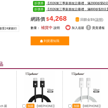
折價券
【2026第三季新朋友註冊禮，滿2000折$50
折價券
【2026第三季新朋友註冊禮，滿800折$20元
4,268
網路價
$
回饋金$9(
說明
)
補貨中
數量：
說明
加入追蹤
賣貴通報
接受24家銀行
到貨通知我
ech 羅
加購
【WEPHONE】
加購
【WEPHONE】