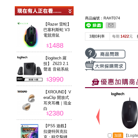
商品編號：RAHT074
【Razer 雷蛇】
巴塞利斯蛇 V3
電競滑鼠
3期0利率
每期
1422
元
1488
$
【logitech 羅
技】 Z623 2.1
聲道 音箱系統
3990
$
【XROUND】V
eraClip 開放式
耳夾耳機｜琉金
白
2380
$
【PS5 遊戲】
拉捷特與克拉
加購
【Logit
克：時空裂縫