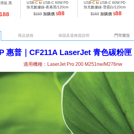
USB-C to USB-C 60W PD
USB-C to USB-C 60W PD
線滑鼠 黑
快充數據線-夜幕黑/120cm
快充數據線-雪霜白/120cm
88
88
188
$169
加購價
$
$169
加購價
$
商品規格
保固及退換貨說明
門市貨況
P 惠普｜CF211A LaserJet 青色碳粉匣 
適用機種：LaserJet Pro 200 M251nw/M276nw