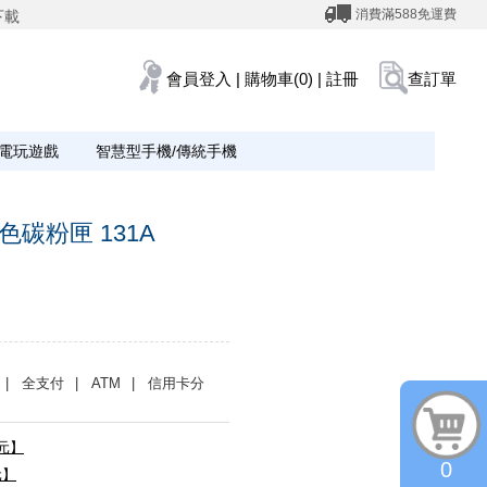
消費滿588免運費
下載
會員登入
|
購物車(0)
|
註冊
查訂單
電玩遊戲
智慧型手機/傳統手機
 青色碳粉匣 131A
| 全支付
| ATM
| 信用卡分
0元】
0
元】