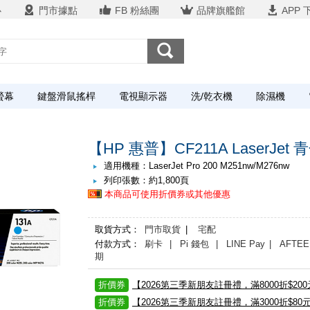
心
門市據點
FB 粉絲團
品牌旗艦館
APP 
螢幕
鍵盤滑鼠搖桿
電視顯示器
洗/乾衣機
除濕機
【HP 惠普】CF211A LaserJet
適用機種：LaserJet Pro 200 M251nw/M276nw
列印張數：約1,800頁
本商品可使用折價券或其他優惠
取貨方式：
門市取貨
|
宅配
付款方式：
刷卡
| Pi 錢包
| LINE Pay
| AFTEE
期
折價券
【2026第三季新朋友註冊禮，滿8000折$20
折價券
【2026第三季新朋友註冊禮，滿3000折$80