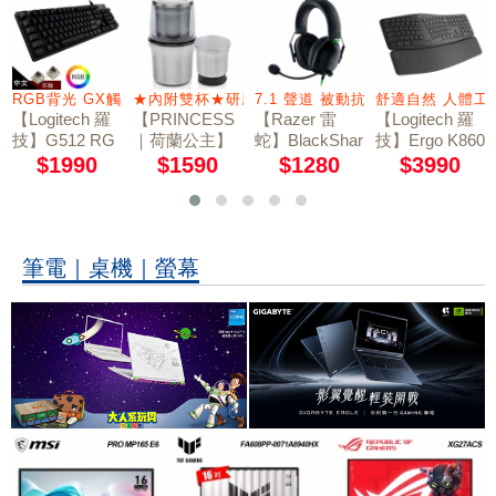
RGB背光 GX觸感茶軸
★內附雙杯★研磨杯/蔬果切碎杯
7.1 聲道 被動抗噪
舒適自然 人體
【Logitech 羅
【PRINCESS
【Razer 雷
【Logitech 羅
技】G512 RG
｜荷蘭公主】
蛇】BlackShar
技】Ergo K860
B 機械遊戲鍵
不鏽鋼乾溼研
k V2 X 黑鯊 電
藍牙人體工學
$1990
$1590
$1280
$3990
盤｜GX觸感茶
磨機/附防噴蓋
競耳機
鍵盤
軸
221030
筆電｜桌機｜螢幕