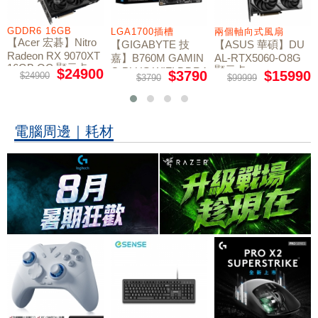
GDDR6 16GB
LGA1700插槽
兩個軸向式風扇
【Acer 宏碁】Nitro
【GIGABYTE 技
【ASUS 華碩】DU
Radeon RX 9070XT
嘉】B760M GAMIN
AL-RTX5060-O8G
16GB OC 顯示卡
顯示卡
G PLUS WIFI DDR4
$24900
$3790
$15990
$24900
$3790
$99999
主機板
電腦周邊｜耗材