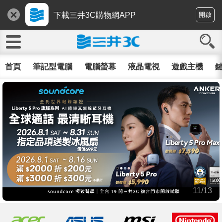
下載三井3C購物網APP
開啟
首頁
筆記型電腦
電腦螢幕
液晶電視
遊戲主機
鍵
11/13