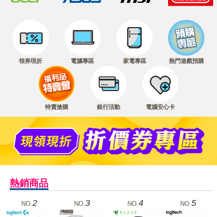
領券現折
電腦專區
家電專區
熱門遊戲預購
特賣搶購
銀行活動
電腦安心卡
熱銷商品
2
3
4
5
NO.
NO.
NO.
NO.