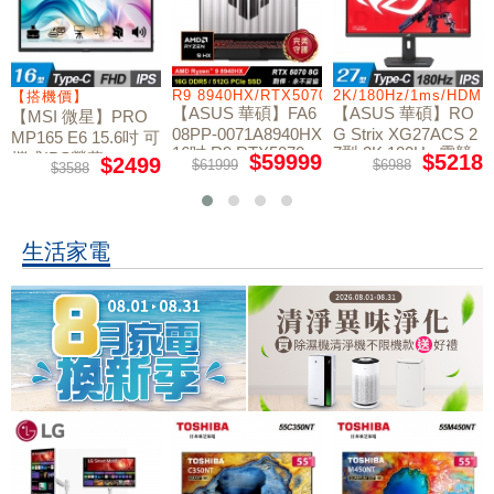
/RTX5060/W11
R9 8940HX/RTX5070/512GB/16G
2K/180Hz/1ms/HDMI
【搭機價】
【ASUS 華碩】FA6
【ASUS 華碩】RO
【MSI 微星】PRO
08PP-0071A8940HX
G Strix XG27ACS 2
MP165 E6 15.6吋 可
16吋 R9 RTX5070
7型 2K 180Hz 電競
攜式IPS螢幕
$59999
$5218
$2499
$61999
$6988
$3588
電競筆電
螢幕
生活家電