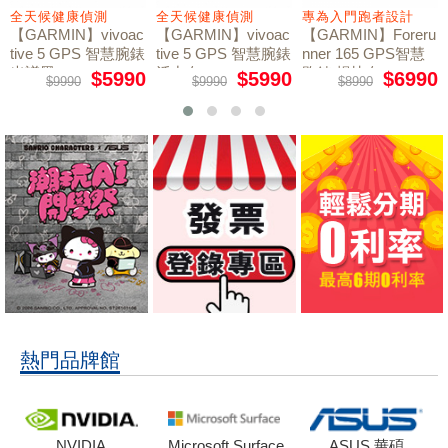
全天候健康偵測
全天候健康偵測
專為入門跑者設計
【GARMIN】vivoac
【GARMIN】vivoac
【GARMIN】Foreru
tive 5 GPS 智慧腕錶
tive 5 GPS 智慧腕錶
nner 165 GPS智慧
光譜黑
活力白
跑錶 暢快白
$5990
$5990
$6990
$9990
$9990
$8990
熱門品牌館
NVIDIA
Microsoft Surface
ASUS 華碩