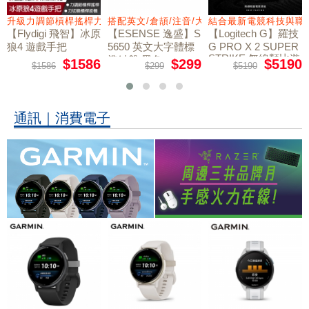
量鼠墊
升級力調節槓桿搖桿力切換扳機
搭配英文/倉頡/注音/大易
結合最新電競科技與職
【Flydigi 飛智】冰原
【ESENSE 逸盛】S
【Logitech G】羅技
狼4 遊戲手把
5650 英文大字體標
G PRO X 2 SUPER
STRIKE 無線類比遊
準鍵盤 黑色
$1586
$299
$5190
$1586
$299
$5190
戲滑鼠
通訊｜消費電子