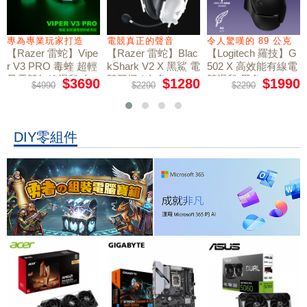
專為專業玩家打造
電競真正的聲音
令人驚嘆的 89 公克
【Razer 雷蛇】Vipe
【Razer 雷蛇】Blac
【Logitech 羅技】G
r V3 PRO 毒蝰 超輕
kShark V2 X 黑鯊 電
502 X 高效能有線電
量電競無線滑鼠 白
競耳機 / 白色
競滑鼠 黑色
$3690
$1280
$1990
$4990
$2290
$2290
色
DIY零組件