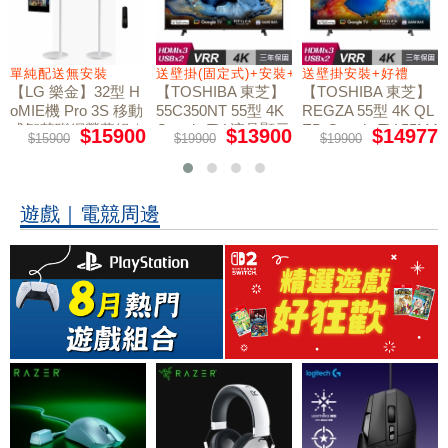
+好禮
單純配送無安裝
送壁掛(固定式)+安裝+好禮贈
送壁掛安裝+好禮
【LG 樂金】32型 H
【TOSHIBA 東芝】
【TOSHIBA 東芝】
oMIE機 Pro 3S 移動
55C350NT 55型 4K
REGZA 55型 4K QL
式智慧聯網螢幕組｜
Google TV 液晶顯示
ED Google TV 55M4
$15900
$13900
$14977
$15900
$19900
$19900
50NT液晶顯示器｜
單純配送
器｜含壁掛(固定式)
含壁掛(固定式)+安
+安裝
裝
遊戲｜電競周邊