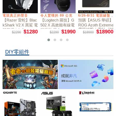
電競真正的聲音
令人驚嘆的 89 公克
6/26-8/31 電競鍵盤
【Razer 雷蛇】Blac
【Logitech 羅技】G
預購【ASUS 華碩】
kShark V2 X 黑鯊 電
502 X 高效能有線電
ROG Azoth Extreme
電競鍵盤｜雪軸《20
競耳機 / 白色
競滑鼠 黑色
$1280
$1990
$18900
$2290
$2290
$18900
周年限量版》
DIY零組件