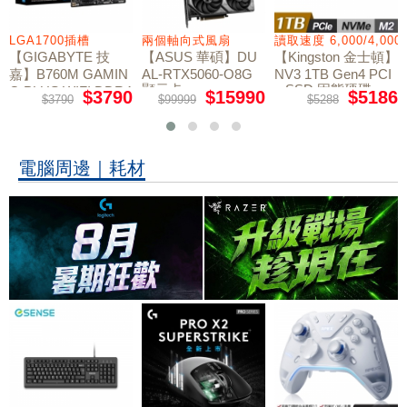
LGA1700插槽
兩個軸向式風扇
讀取速度 6,000/4,000
【GIGABYTE 技
【ASUS 華碩】DU
【Kingston 金士頓】
嘉】B760M GAMIN
AL-RTX5060-O8G
NV3 1TB Gen4 PCI
顯示卡
e SSD 固態硬碟
G PLUS WIFI DDR4
$3790
$15990
$5186
$3790
$99999
$5288
主機板
電腦周邊｜耗材