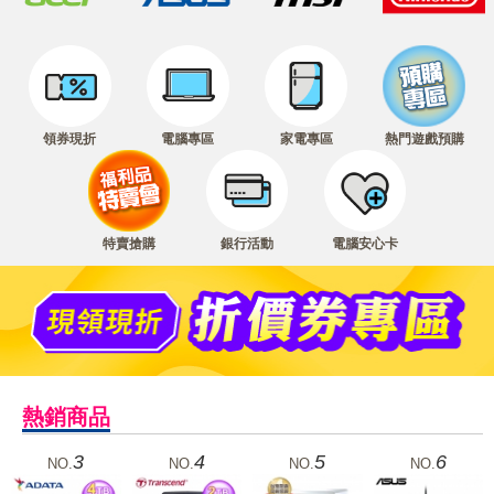
領券現折
電腦專區
家電專區
熱門遊戲預購
特賣搶購
銀行活動
電腦安心卡
熱銷商品
3
4
5
6
NO.
NO.
NO.
NO.