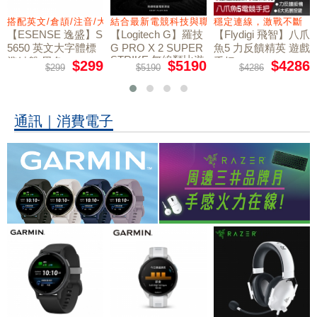
力切換扳機
搭配英文/倉頡/注音/大易
結合最新電競科技與職業選手共同開發
穩定連線，激戰不斷
【ESENSE 逸盛】S
【Logitech G】羅技
【Flydigi 飛智】八爪
5650 英文大字體標
G PRO X 2 SUPER
魚5 力反饋精英 遊戲
STRIKE 無線類比遊
準鍵盤 黑色
手把
$299
$5190
$4286
$299
$5190
$4286
戲滑鼠
通訊｜消費電子