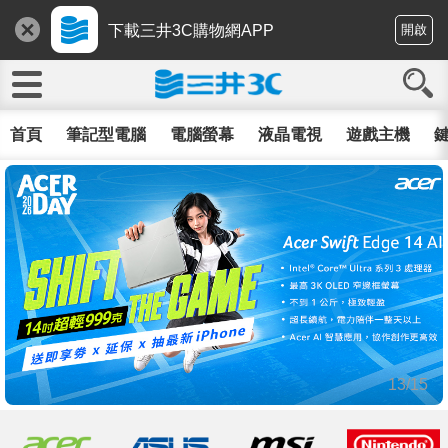
下載三井3C購物網APP
開啟
首頁
筆記型電腦
電腦螢幕
液晶電視
遊戲主機
鍵
13/15