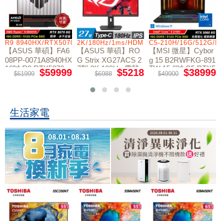
R9 8940HX/RTX5070/512GB/16G
2K/180Hz/1ms/HDMI/DP/IPS/Type-C
C5-210H/16G/512G/
【ASUS 華碩】FA6
【ASUS 華碩】RO
【MSI 微星】Cybor
08PP-0071A8940HX
G Strix XG27ACS 2
g 15 B2RWFKG-891
16吋 R9 RTX5070
7型 2K 180Hz 電競
TW 15.6吋 C5 RTX5
$59999
$5218
$38999
$61999
$6988
$49900
電競筆電
螢幕
060 電競筆電
生活家電