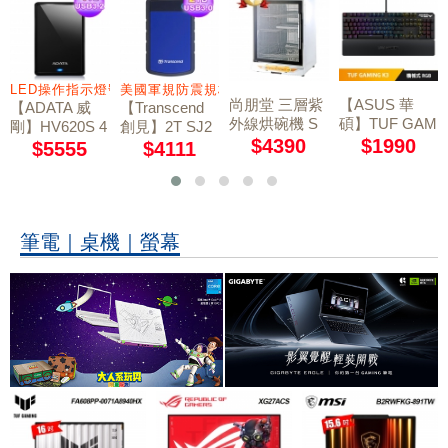
 7.1 聲道
LED操作指示燈號
美國軍規防震規格
尚朋堂 三層紫
【ASUS 華
【ADATA 威
【Transcend
外線烘碗機 S
碩】TUF GAM
剛】HV620S 4
創見】2T SJ2
D-1566
ING K3 RGB
$4390
$1990
TB 2.5吋行動
5H3B USB3.0
$5555
$4111
機械鍵盤【青
軍規防震硬碟
硬碟 黑
軸】
藍
筆電｜桌機｜螢幕