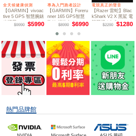
全天候健康偵測
專為入門跑者設計
電競真正的聲音
【GARMIN】vivoac
【GARMIN】Foreru
【Razer 雷蛇】Blac
tive 5 GPS 智慧腕錶
nner 165 GPS智慧
kShark V2 X 黑鯊 電
光譜黑
跑錶 暢快白
競耳機 / 白色
$5990
$6990
$1280
$9990
$8990
$2290
熱門品牌館
NVIDIA
Microsoft Surface
ASUS 華碩