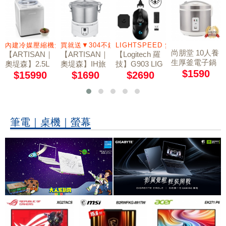
雙震動回饋
內建冷媒壓縮機免預冷
買就送▼304不鏽鋼鍋(IH爐適用)
LIGHTSPEED 無線技術
尚朋堂 10人養
【ARTISAN｜
【ARTISAN｜
【Logitech 羅
生厚釜電子鍋
奧堤森】2.5L
奧堤森】IH旅
技】G903 LIG
SC-NX18T
$1590
數位全自動冰
用隨行鍋(220V
HTSPEED 無
$15990
$1690
$2690
淇淋機 IC258
電壓) IH2201
線電競滑鼠
1
(贈304不鏽鋼
鍋)
筆電｜桌機｜螢幕