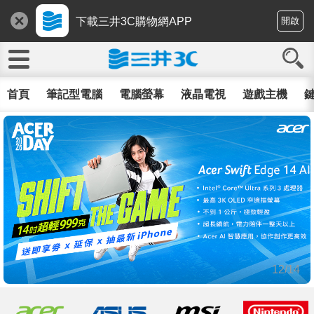
下載三井3C購物網APP
開啟
首頁
筆記型電腦
電腦螢幕
液晶電視
遊戲主機
鍵
12/14