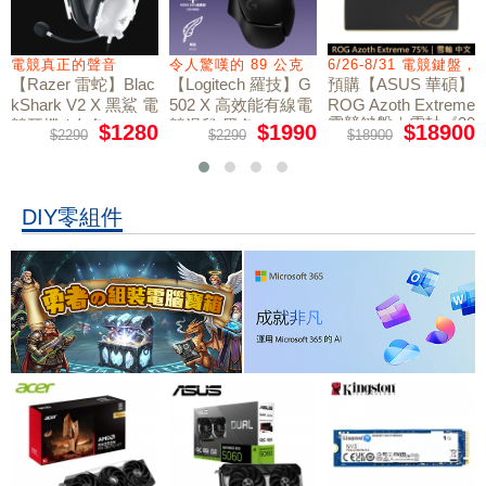
電競真正的聲音
令人驚嘆的 89 公克
6/26-8/31 電競鍵盤
【Razer 雷蛇】Blac
【Logitech 羅技】G
預購【ASUS 華碩】
kShark V2 X 黑鯊 電
502 X 高效能有線電
ROG Azoth Extreme
電競鍵盤｜雪軸《20
競耳機 / 白色
競滑鼠 黑色
$1280
$1990
$18900
$2290
$2290
$18900
周年限量版》
DIY零組件