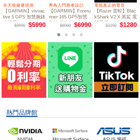
全天候健康偵測
專為入門跑者設計
電競真正的聲音
【GARMIN】vivoac
【GARMIN】Foreru
【Razer 雷蛇】Blac
tive 5 GPS 智慧腕錶
nner 165 GPS智慧
kShark V2 X 黑鯊 電
光譜黑
跑錶 暢快白
競耳機 / 白色
$5990
$6990
$1280
$9990
$8990
$2290
熱門品牌館
NVIDIA
Microsoft Surface
ASUS 華碩