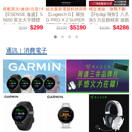
力切換扳機
搭配英文/倉頡/注音/大易
結合最新電競科技與職業選手共同開發
穩定連線，激戰不斷
【ESENSE 逸盛】S
【Logitech G】羅技
【Flydigi 飛智】八爪
5650 英文大字體標
G PRO X 2 SUPER
魚5 力反饋精英 遊戲
STRIKE 無線類比遊
準鍵盤 黑色
手把
$299
$5190
$4286
$299
$5190
$4286
戲滑鼠
通訊｜消費電子