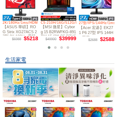
0/512GB/16G
2K/180Hz/1ms/HDMI/DP/IPS/Type-C
C5-210H/16G/512G/RTX5060/W11
27型/IPS/144Hz/1ms
【ASUS 華碩】RO
【MSI 微星】Cybor
【Acer 宏碁】EK27
G Strix XG27ACS 2
g 15 B2RWFKG-891
1 P6 27型 IPS 144H
7型 2K 180Hz 電競
TW 15.6吋 C5 RTX5
z 螢幕
$5218
$39999
$2588
$6988
$49900
$2688
螢幕
060 電競筆電
生活家電