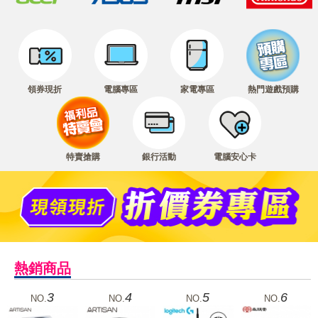
領券現折
電腦專區
家電專區
熱門遊戲預購
特賣搶購
銀行活動
電腦安心卡
熱銷商品
3
4
5
6
NO.
NO.
NO.
NO.