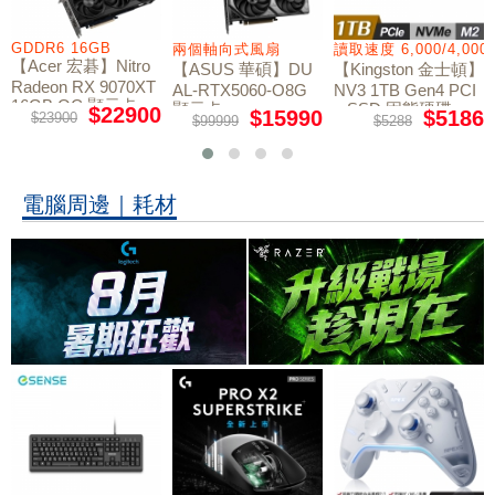
GDDR6 16GB
兩個軸向式風扇
讀取速度 6,000/4,000
【Acer 宏碁】Nitro
【ASUS 華碩】DU
【Kingston 金士頓】
Radeon RX 9070XT
AL-RTX5060-O8G
NV3 1TB Gen4 PCI
16GB OC 顯示卡
顯示卡
e SSD 固態硬碟
$22900
$15990
$5186
$23900
$99999
$5288
電腦周邊｜耗材