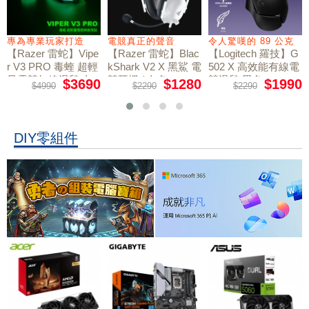
專為專業玩家打造
電競真正的聲音
令人驚嘆的 89 公克
【Razer 雷蛇】Vipe
【Razer 雷蛇】Blac
【Logitech 羅技】G
r V3 PRO 毒蝰 超輕
kShark V2 X 黑鯊 電
502 X 高效能有線電
量電競無線滑鼠 白
競耳機 / 白色
競滑鼠 黑色
$3690
$1280
$1990
$4990
$2290
$2290
色
DIY零組件