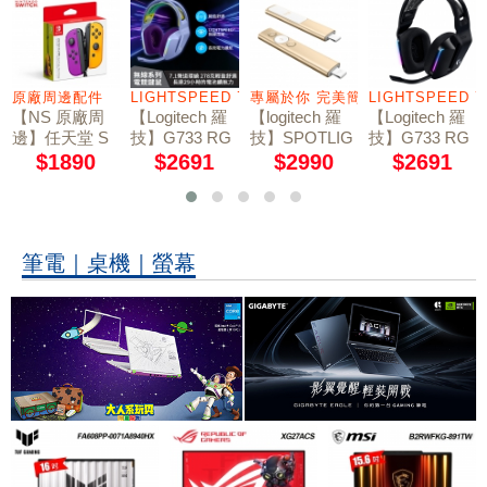
第一首選
原廠周邊配件
LIGHTSPEED 7.1 聲道
專屬於你 完美簡報
LIGHTSPEED 
【NS 原廠周
【Logitech 羅
【logitech 羅
【Logitech 羅
邊】任天堂 S
技】G733 RG
技】SPOTLIG
技】G733 RG
witch Joy-Con
B炫光無線電
HT簡報器-香
B炫光無線電
$1890
$2691
$2990
$2691
左右手把 電光
競耳機麥克風 /
檳金
競耳機麥克風 /
紫/電光橙
莫蘭紫
神秘黑
筆電｜桌機｜螢幕