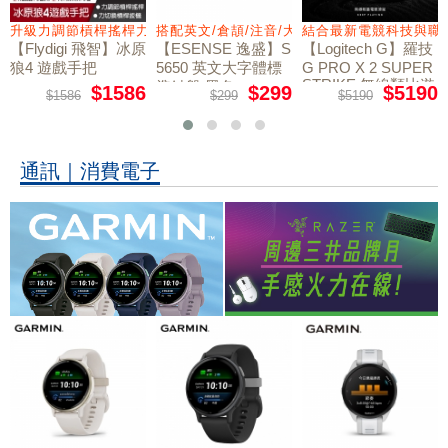
量鼠墊
升級力調節槓桿搖桿力切換扳機
搭配英文/倉頡/注音/大易
結合最新電競科技與職
【Flydigi 飛智】冰原
【ESENSE 逸盛】S
【Logitech G】羅技
狼4 遊戲手把
5650 英文大字體標
G PRO X 2 SUPER
STRIKE 無線類比遊
準鍵盤 黑色
$1586
$299
$5190
$1586
$299
$5190
戲滑鼠
通訊｜消費電子