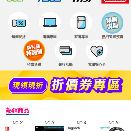
領券現折
電腦專區
家電專區
熱門遊戲預購
特賣搶購
銀行活動
電腦安心卡
熱銷商品
2
3
4
5
NO.
NO.
NO.
NO.