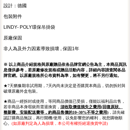
設計：德國
包裝附件
LINDY- POLY環保吊掛袋
原廠保固
非人為及外力因素導致損壞 , 保固1年
※ 以上商品介紹規格與原廠贈品依各品牌官網公告為主，本商品頁訊
息僅供參考，若原廠修改規格或贈品活動內容，詳細內容請查閱各品
牌官網。以原廠規格所公布資料為準，如有變更，將不另行通知。
★7天猶豫期非試用期，7天內尚未決定是否購買本商品，切勿拆封與
破壞原廠外盒包裝。
★商品一經拆封或使用，等同商品價值已受損，僅能以福利品出售，
若非商品本身瑕疵而需退換貨，
須收取價值損失之費用(回復原狀、
整新費、安裝配送費等，約商品售價的10~30%不等之費用)
，請先確
認訂購商品無誤，再行開機/使用，以免影響您的權利，祝您購物順
心。
(如原廠判定為人為損壞，本公司有權拒絕退換貨申請)