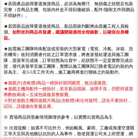
★若因產品故障要退換貨商品，必須為無髒汙、無損傷之狀態且包裝
完整（含商品主機、包裝內外盒不得刮傷破損，配件/隨附文件與贈品
不得缺件）。
★若因新品故障要退換貨商品，新品瑕疵判斷將由原廠工程人員檢
測。
如對收到商品有疑慮，建議開箱過程全程錄影，以確保自身權
益。
★如需施工團隊特殊配送或安裝的大型家電（電視、冷氣、冰箱、洗
衣機等）收到消費者付款之訂單需求後，將會派發給運送與施工團
隊，當派單完成後，訂單狀態為出貨中，此狀態不一定是實際完成出
貨，僅代表發單至施工團隊，實際以施工團隊與訂購者電話約裝的內
容為主。 在3-5天工作天內，施工廠商將進行聯絡之約裝動作。
★遊戲片(含軟體)商品一經拆封視同購買，無法退換貨。
★遊戲主機與配件一經拆封，若非新品瑕疵、故障不良，仍堅持退貨
將酌收兩成～五成包裝復原整新費。
※對於遊戲主機與遊戲片商品(含軟體)有任何疑問，請先不要拆封，
試玩，請儘速向客服反應。
※ 賣場商品與形象情境圖僅供參考，以實際出貨商品為主
※ 出貨提醒：如遇不可抗外力，例如颱風、豪雨、工廠或海運空運罷
工等天災與其他難以抗拒的人為事件，致使貨運公司未上班營運，網