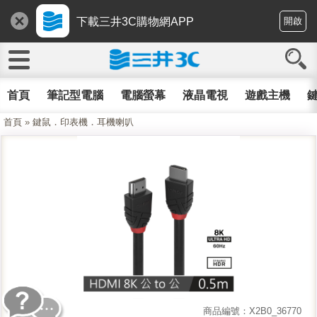
下載三井3C購物網APP
開啟
首頁
筆記型電腦
電腦螢幕
液晶電視
遊戲主機
鍵
首頁
»
鍵鼠．印表機．耳機喇叭
商品編號：X2B0_36770