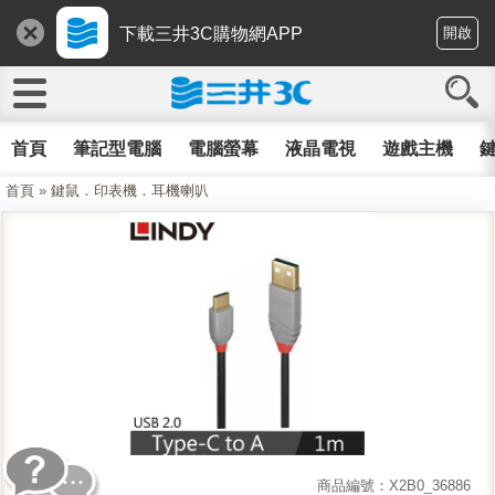
下載三井3C購物網APP
開啟
首頁
筆記型電腦
電腦螢幕
液晶電視
遊戲主機
鍵
首頁
»
鍵鼠．印表機．耳機喇叭
商品編號：X2B0_36886