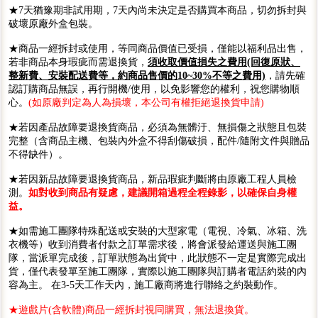
★7天猶豫期非試用期，7天內尚未決定是否購買本商品，切勿拆封與
破壞原廠外盒包裝。
★商品一經拆封或使用，等同商品價值已受損，僅能以福利品出售，
若非商品本身瑕疵而需退換貨，
須收取價值損失之費用(回復原狀、
整新費、安裝配送費等，約商品售價的10~30%不等之費用)
，請先確
認訂購商品無誤，再行開機/使用，以免影響您的權利，祝您購物順
心。
(如原廠判定為人為損壞，本公司有權拒絕退換貨申請)
★若因產品故障要退換貨商品，必須為無髒汙、無損傷之狀態且包裝
完整（含商品主機、包裝內外盒不得刮傷破損，配件/隨附文件與贈品
不得缺件）。
★若因新品故障要退換貨商品，新品瑕疵判斷將由原廠工程人員檢
測。
如對收到商品有疑慮，建議開箱過程全程錄影，以確保自身權
益。
★如需施工團隊特殊配送或安裝的大型家電（電視、冷氣、冰箱、洗
衣機等）收到消費者付款之訂單需求後，將會派發給運送與施工團
隊，當派單完成後，訂單狀態為出貨中，此狀態不一定是實際完成出
貨，僅代表發單至施工團隊，實際以施工團隊與訂購者電話約裝的內
容為主。 在3-5天工作天內，施工廠商將進行聯絡之約裝動作。
★遊戲片(含軟體)商品一經拆封視同購買，無法退換貨。