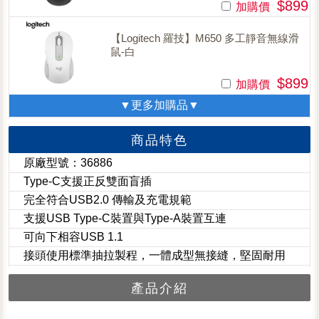
$899
加購價
【Logitech 羅技】M650 多工靜音無線滑
鼠-白
$899
加購價
▼更多加購品▼
商品特色
原廠型號：36886
Type-C支援正反雙面盲插
完全符合USB2.0 傳輸及充電規範
支援USB Type-C裝置與Type-A裝置互連
可向下相容USB 1.1
接頭使用標準抽拉製程，一體成型無接縫，堅固耐用
產品介紹