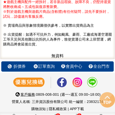
★遊戲主機與配件一經拆封，若非新品瑕疵、故障不良，仍堅持退貨
將酌收兩成～五成包裝復原整新費。
※對於遊戲主機與遊戲片商品(含軟體)有任何疑問，請先不要拆封，
試玩，請儘速向客服反應。
※ 賣場商品與形象情境圖僅供參考，以實際出貨商品為主
※ 出貨提醒：如遇不可抗外力，例如颱風、豪雨、工廠或海運空運罷
工等天災與其他難以抗拒的人為事件，致使貨運公司未上班營運，網
購商品將會延後出貨。
無資料
折價券
訂單查詢
會員中心
全台門市
客戶服務
:0809-008-001 (週一~週五 09:00~18:00)
營業人名稱: 三井資訊股份有限公司 統一編號：23832174
購物須知
|
隱私權政策
|
APP下載
智慧 生活 好鄰居 嚴選優質3C家電