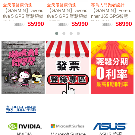
全天候健康偵測
全天候健康偵測
專為入門跑者設計
【GARMIN】vivoac
【GARMIN】vivoac
【GARMIN】Foreru
tive 5 GPS 智慧腕錶
tive 5 GPS 智慧腕錶
nner 165 GPS智慧
活力白
光譜黑
跑錶 暢快白
$5990
$5990
$6990
$9990
$9990
$8990
熱門品牌館
NVIDIA
Microsoft Surface
ASUS 華碩