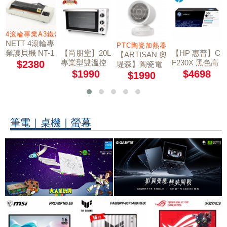
4滾輪專業A3鐵殼製護貝機
NETT 4滾輪專
PTC陶瓷加熱器｜智能人體感測
業護貝機 NT-1
【尚朋堂】20L
【HP 惠普】C
【ARTISAN 奧
901
專業型雙溫控
F230X 黑色高
$2380
堤森】陶瓷電
電烤箱SO-712
容量碳粉匣 30
$1990
$4698
暖器 HT1200
$1990
0G
X
筆電｜桌機｜螢幕