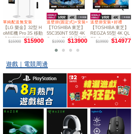
+好禮
單純配送無安裝
送壁掛(固定式)+安裝+好禮贈
送壁掛安裝+好禮
【LG 樂金】32型 H
【TOSHIBA 東芝】
【TOSHIBA 東芝】
oMIE機 Pro 3S 移動
55C350NT 55型 4K
REGZA 55型 4K QL
式智慧聯網螢幕組｜
Google TV 液晶顯示
ED Google TV 55M4
$15900
$13900
$14977
$15900
$19900
$19900
50NT液晶顯示器｜
單純配送
器｜含壁掛(固定式)
含壁掛(固定式)+安
+安裝
裝
遊戲｜電競周邊