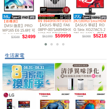
/RTX5060/W11
R9 8940HX/RTX5070/512GB/16G
2K/180Hz/1ms/HDMI
【搭機價】
【ASUS 華碩】FA6
【ASUS 華碩】RO
【MSI 微星】PRO
08PP-0071A8940HX
G Strix XG27ACS 2
MP165 E6 15.6吋 可
16吋 R9 RTX5070
7型 2K 180Hz 電競
攜式IPS螢幕
$59999
$5218
$2499
$61999
$6988
$3588
電競筆電
螢幕
生活家電