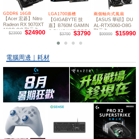
GDDR6 16GB
LGA1700插槽
兩個軸向式風扇
【Acer 宏碁】Nitro
【GIGABYTE 技
【ASUS 華碩】DU
Radeon RX 9070XT
嘉】B760M GAMIN
AL-RTX5060-O8G
16GB OC 顯示卡
顯示卡
G PLUS WIFI DDR4
$24900
$3790
$15990
$23900
$3790
$99999
主機板
電腦周邊｜耗材