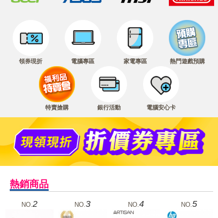
領券現折
電腦專區
家電專區
熱門遊戲預購
特賣搶購
銀行活動
電腦安心卡
熱銷商品
2
3
4
5
NO.
NO.
NO.
NO.