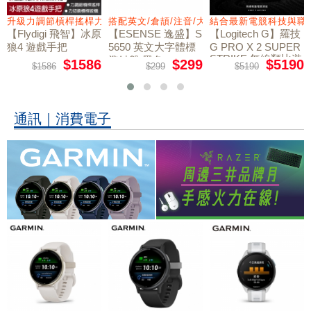
量鼠墊
升級力調節槓桿搖桿力切換扳機
搭配英文/倉頡/注音/大易
結合最新電競科技與職
【Flydigi 飛智】冰原
【ESENSE 逸盛】S
【Logitech G】羅技
狼4 遊戲手把
5650 英文大字體標
G PRO X 2 SUPER
STRIKE 無線類比遊
準鍵盤 黑色
$1586
$299
$5190
$1586
$299
$5190
戲滑鼠
通訊｜消費電子