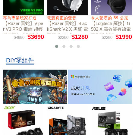
專為專業玩家打造
電競真正的聲音
令人驚嘆的 89 公克
【Razer 雷蛇】Vipe
【Razer 雷蛇】Blac
【Logitech 羅技】G
r V3 PRO 毒蝰 超輕
kShark V2 X 黑鯊 電
502 X 高效能有線電
量電競無線滑鼠 白
競耳機 / 白色
競滑鼠 黑色
$3690
$1280
$1990
$4990
$2290
$2290
色
DIY零組件