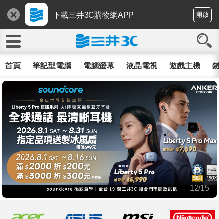
下載三井3C購物網APP
開啟
首頁
筆記型電腦
電腦螢幕
液晶電視
遊戲主機
鍵
12/15