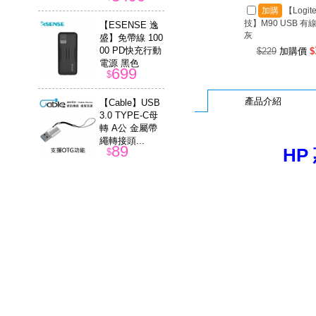
加購
【Logit
技】M90 USB 有
【ESENSE 逸
灰
盛】免帶線 100
00 PD快充行動
$229
加購價
$
電源 黑色
699
$
產品介紹
【Cable】USB
3.0 TYPE-C母
轉 A公 金屬帶
繩轉接頭...
89
HP
$