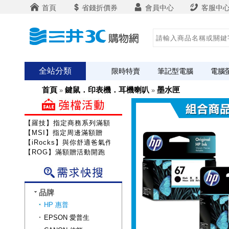
首頁
省錢折價券
會員中心
客服中
全站分類
限時特賣
筆記型電腦
電腦
首頁
鍵鼠．印表機．耳機喇叭
墨水匣
»
»
【羅技】指定商務系列滿額送咖啡
【MSI】指定周邊滿額贈
【iRocks】與你舒適爸氣作戰!
【ROG】滿額贈活動開跑
品牌
HP 惠普
EPSON 愛普生