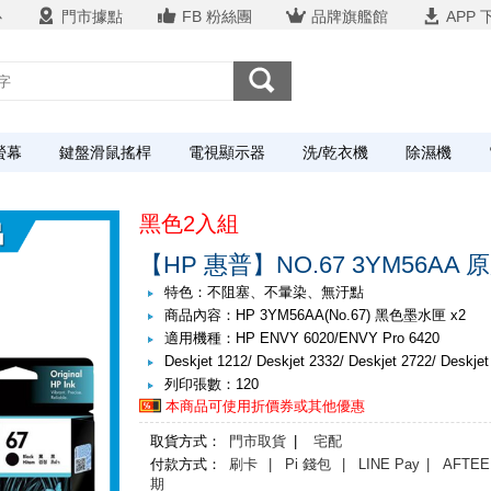
心
門市據點
FB 粉絲團
品牌旗艦館
APP 
螢幕
鍵盤滑鼠搖桿
電視顯示器
洗/乾衣機
除濕機
黑色2入組
【HP 惠普】NO.67 3YM56A
特色：不阻塞、不暈染、無汙點
商品內容：HP 3YM56AA(No.67) 黑色墨水匣 x2
適用機種：HP ENVY 6020/ENVY Pro 6420
Deskjet 1212/ Deskjet 2332/ Deskjet 2722/ Deskjet
列印張數：120
本商品可使用折價券或其他優惠
取貨方式：
門市取貨
|
宅配
付款方式：
刷卡
| Pi 錢包
| LINE Pay
| AFTEE
期