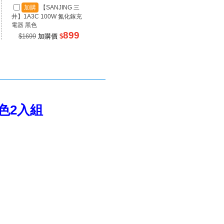
加購
【SANJING 三
加購
【SANJING 三
加
井】1A3C 100W 氮化鎵充
井】1A2C 67W 氮化鎵充電
井】RP
電器 黑色
器 黑色
源 100
899
499
$1699
加購價
$
$990
加購價
$
$99
黑色2入組