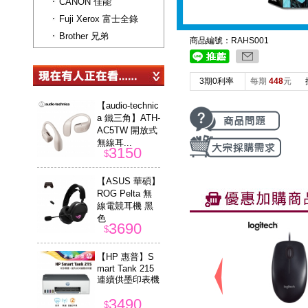
CANON 佳能
Fuji Xerox 富士全錄
Brother 兄弟
商品編號：RAHS001
3期0利率
每期
448
元
【audio-technic
a 鐵三角】ATH-
AC5TW 開放式
無線耳...
3150
$
【ASUS 華碩】
ROG Pelta 無
線電競耳機 黑
色
3690
$
【HP 惠普】S
mart Tank 215
連續供墨印表機
3490
$