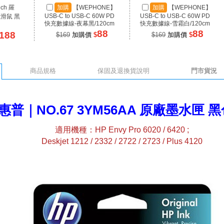
ech 羅
加購
【WEPHONE】
加購
【WEPHONE】
USB-C to USB-C 60W PD
USB-C to USB-C 60W PD
線滑鼠 黑
快充數據線-夜幕黑/120cm
快充數據線-雪霜白/120cm
88
88
188
$169
加購價
$
$169
加購價
$
商品規格
保固及退換貨說明
門市貨況
 惠普｜NO.67 3YM56AA 原廠墨水匣 
適用機種：HP Envy Pro 6020 / 6420 ;
Deskjet 1212 / 2332 / 2722 / 2723 / Plus 4120