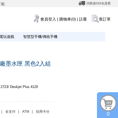
消費滿588免運費
下載
會員登入
|
購物車(0)
|
註冊
查訂單
電玩遊戲
智慧型手機/傳統手機
A 原廠墨水匣 黑色2入組
 2723/ Deskjet Plus 4120
| 全支付
| ATM
| 信用卡分
0