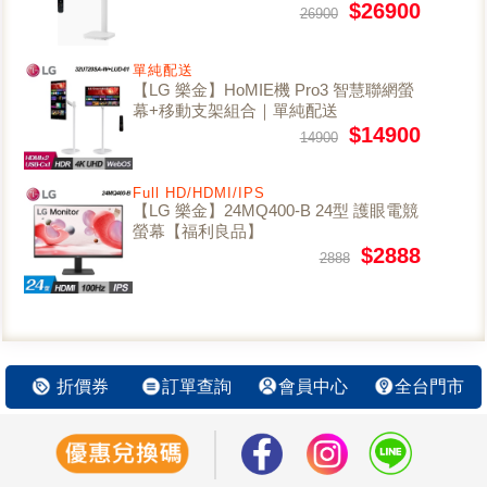
移動電視/移動液晶【福利良品】
$26900
26900
單純配送
【LG 樂金】HoMIE機 Pro3 智慧聯網螢
幕+移動支架組合｜單純配送
$14900
14900
Full HD/HDMI/IPS
【LG 樂金】24MQ400-B 24型 護眼電競
螢幕【福利良品】
$2888
2888
折價券
訂單查詢
會員中心
全台門市