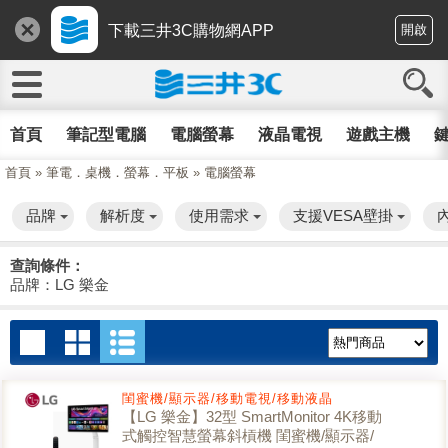
下載三井3C購物網APP
開啟
首頁
筆記型電腦
電腦螢幕
液晶電視
遊戲主機
鍵
首頁
»
筆電．桌機．螢幕．平板
»
電腦螢幕
品牌
解析度
使用需求
支援VESA壁掛
查詢條件：
品牌：LG 樂金
閨蜜機/顯示器/移動電視/移動液晶
【LG 樂金】32型 SmartMonitor 4K移動
式觸控智慧螢幕斜槓機 閨蜜機/顯示器/