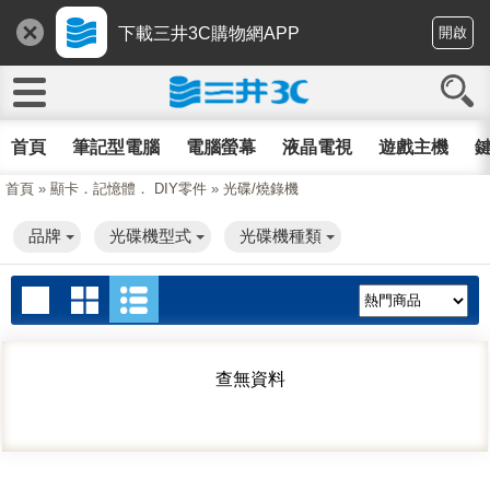
下載三井3C購物網APP
開啟
首頁
筆記型電腦
電腦螢幕
液晶電視
遊戲主機
鍵
首頁
»
顯卡．記憶體． DIY零件
»
光碟/燒錄機
品牌
光碟機型式
光碟機種類
查無資料