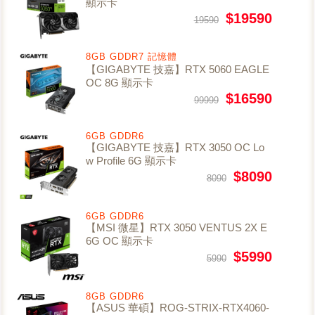
顯示卡
$19590
19590
8GB GDDR7 記憶體
【GIGABYTE 技嘉】RTX 5060 EAGLE
OC 8G 顯示卡
$16590
99999
6GB GDDR6
【GIGABYTE 技嘉】RTX 3050 OC Lo
w Profile 6G 顯示卡
$8090
8090
6GB GDDR6
【MSI 微星】RTX 3050 VENTUS 2X E
6G OC 顯示卡
$5990
5990
8GB GDDR6
【ASUS 華碩】ROG-STRIX-RTX4060-