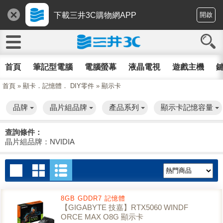
下載三井3C購物網APP
開啟
首頁
筆記型電腦
電腦螢幕
液晶電視
遊戲主機
鍵
首頁
»
顯卡．記憶體． DIY零件
»
顯示卡
品牌
晶片組品牌
產品系列
顯示卡記憶容量
查詢條件：
晶片組品牌：NVIDIA
8GB GDDR7 記憶體
【GIGABYTE 技嘉】RTX5060 WINDF
ORCE MAX O8G 顯示卡