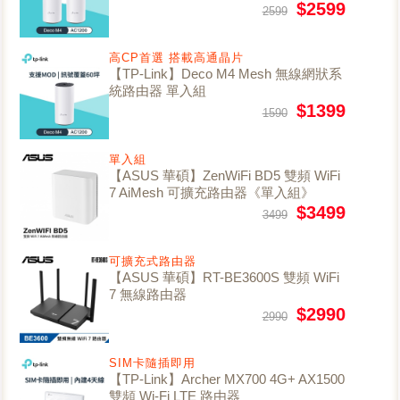
$2599
2599
高CP首選 搭載高通晶片
【TP-Link】Deco M4 Mesh 無線網狀系
統路由器 單入組
$1399
1590
單入組
【ASUS 華碩】ZenWiFi BD5 雙頻 WiFi
7 AiMesh 可擴充路由器《單入組》
$3499
3499
可擴充式路由器
【ASUS 華碩】RT-BE3600S 雙頻 WiFi
7 無線路由器
$2990
2990
SIM卡隨插即用
【TP-Link】Archer MX700 4G+ AX1500
雙頻 Wi-Fi LTE 路由器