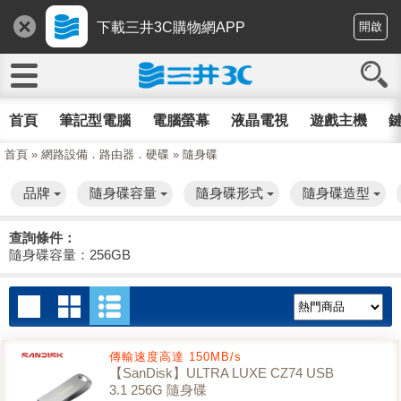
下載三井3C購物網APP
開啟
首頁
筆記型電腦
電腦螢幕
液晶電視
遊戲主機
鍵
首頁
»
網路設備．路由器．硬碟
»
隨身碟
品牌
隨身碟容量
隨身碟形式
隨身碟造型
查詢條件：
隨身碟容量：256GB
傳輸速度高達 150MB/s
【SanDisk】ULTRA LUXE CZ74 USB
3.1 256G 隨身碟