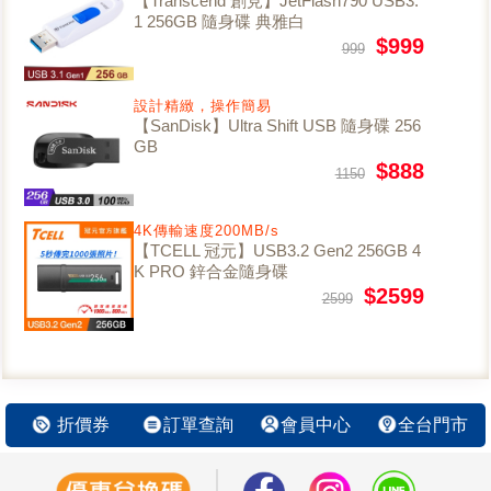
【Transcend 創見】JetFlash790 USB3.
1 256GB 隨身碟 典雅白
$999
999
設計精緻，操作簡易
【SanDisk】Ultra Shift USB 隨身碟 256
GB
$888
1150
4K傳輸速度200MB/s
【TCELL 冠元】USB3.2 Gen2 256GB 4
K PRO 鋅合金隨身碟
$2599
2599
折價券
訂單查詢
會員中心
全台門市