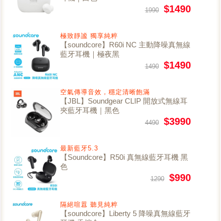
$1490
1990
極致靜謐 獨享純粹
【soundcore】R60i NC 主動降噪真無線
藍牙耳機｜極夜黑
$1490
1490
空氣傳導音效，穩定清晰飽滿
【JBL】Soundgear CLIP 開放式無線耳
夾藍牙耳機｜黑色
$3990
4490
最新藍牙5.3
【Soundcore】R50i 真無線藍牙耳機 黑
色
$990
1290
隔絕喧囂 聽見純粹
【soundcore】Liberty 5 降噪真無線藍牙