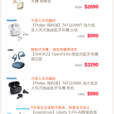
耳機 香檳金
$2690
3990
方便入耳式觸控
【Philips 飛利浦】TAT1109WT 強力低
音入耳式無線藍牙耳機 白色
$990
1480
開放式耳機 - 感知周圍環境音
【SHOKZ】OpenFit Air 開放式藍牙耳機
寶石藍
$3290
3690
方便入耳式觸控
【Philips 飛利浦】TAT1109BK 強力低音
入耳式無線藍牙耳機 黑色
$990
1480
8月指定品送製冷風扇，限量送完為止
【soundcore】Liberty 5 Pro AI降噪真無