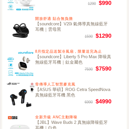
$990
1290
開放舒適 貼合無負擔
【soundcore】V20i 氣傳導真無線藍牙
耳機｜雲母黑
$1290
1590
8月指定品送製冷風扇，限量送完為止
【soundcore】Liberty 5 Pro Max 降噪真
無線藍牙耳機｜鈦金屬色
$7590
7590
骨傳導人工智慧麥克風
【ASUS 華碩】ROG Cetra SpeedNova
真無線藍牙耳機 黑色
$4990
6990
全新升級 ANC主動降噪
【JBL】Wave Buds 2 真無線降噪藍牙
耳機｜白色