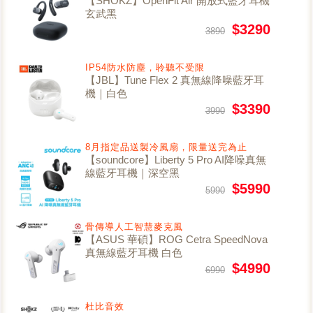
【SHOKZ】OpenFit Air 開放式藍牙耳機
玄武黑
$3290
3890
IP54防水防塵，聆聽不受限
【JBL】Tune Flex 2 真無線降噪藍牙耳
機｜白色
$3390
3990
8月指定品送製冷風扇，限量送完為止
【soundcore】Liberty 5 Pro AI降噪真無
線藍牙耳機｜深空黑
$5990
5990
骨傳導人工智慧麥克風
【ASUS 華碩】ROG Cetra SpeedNova
真無線藍牙耳機 白色
$4990
6990
杜比音效