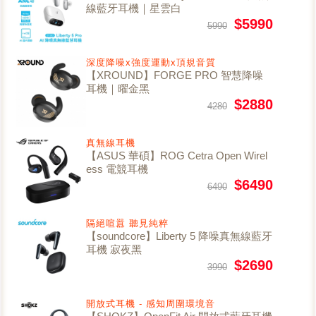
線藍牙耳機｜星雲白
$5990
5990
深度降噪x強度運動x頂規音質
【XROUND】FORGE PRO 智慧降噪
耳機｜曜金黑
$2880
4280
真無線耳機
【ASUS 華碩】ROG Cetra Open Wirel
ess 電競耳機
$6490
6490
隔絕喧囂 聽見純粹
【soundcore】Liberty 5 降噪真無線藍牙
耳機 寂夜黑
$2690
3990
開放式耳機 - 感知周圍環境音