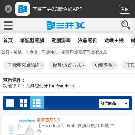
下載三井3C購物網APP
開啟
首頁
筆記型電腦
電腦螢幕
液晶電視
遊戲主機
鍵
首頁
»
鍵鼠．印表機．耳機喇叭
»
電競耳機/藍牙耳機/麥克風
耳機麥克風品牌
掛戴/放置方式
功能導向
其它
查詢條件：
功能導向：真無線藍牙TureWireless
最新藍牙5.3
【Soundcore】R50i 真無線藍牙耳機 白
色