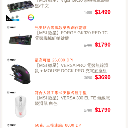
【MSI 微星】Vigor GK30 類機械電競鍵
盤/中文
$1499
1499
完美結合遊戲娛樂與創作需求
【MSI 微星】FORGE GK320 RED TC
電競機械紅軸鍵盤
$1790
1790
最高可達 26,000 DPI
【MSI 微星】VERSA PRO 電競無線滑
鼠 + MOUSE DOCK PRO 充電底座組
$3690
3690
符合人體工學並支援各種手型
【MSI 微星】VERSA 300 ELITE 無線電
競滑鼠 白色
$1790
1790
60克/ 三模連線/ 8000 DPI