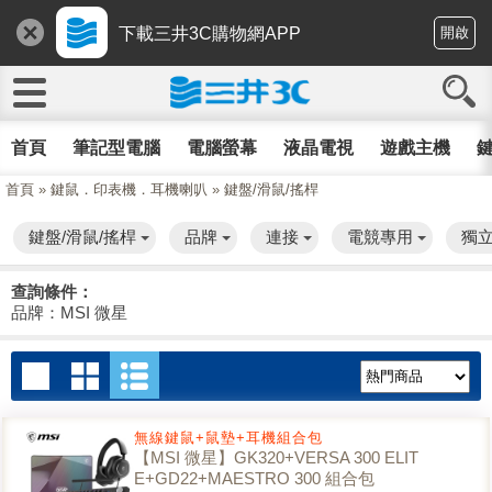
下載三井3C購物網APP
開啟
首頁
筆記型電腦
電腦螢幕
液晶電視
遊戲主機
鍵
首頁
»
鍵鼠．印表機．耳機喇叭
»
鍵盤/滑鼠/搖桿
鍵盤/滑鼠/搖桿
品牌
連接
電競專用
獨
查詢條件：
品牌：MSI 微星
無線鍵鼠+鼠墊+耳機組合包
【MSI 微星】GK320+VERSA 300 ELIT
E+GD22+MAESTRO 300 組合包