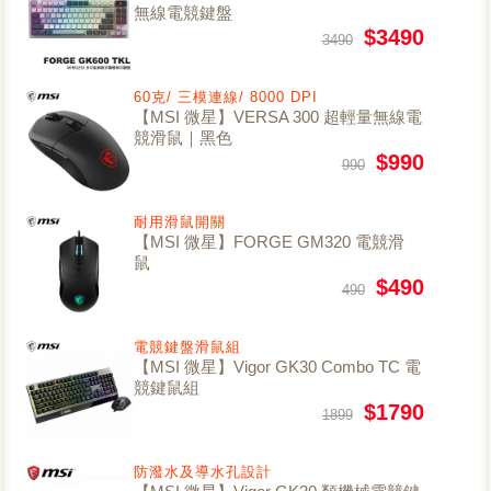
無線電競鍵盤
$3490
3490
60克/ 三模連線/ 8000 DPI
【MSI 微星】VERSA 300 超輕量無線電
競滑鼠｜黑色
$990
990
耐用滑鼠開關
【MSI 微星】FORGE GM320 電競滑
鼠
$490
490
電競鍵盤滑鼠組
【MSI 微星】Vigor GK30 Combo TC 電
競鍵鼠組
$1790
1899
防潑水及導水孔設計