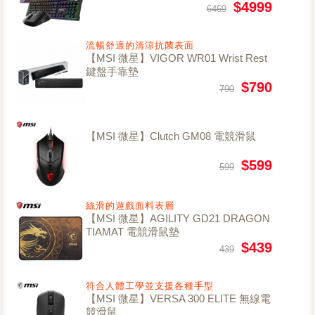
$4999
6469
流暢舒適的清涼抗菌表面
【MSI 微星】VIGOR WR01 Wrist Rest
鍵盤手靠墊
$790
790
【MSI 微星】Clutch GM08 電競滑鼠
$599
599
絲滑的遊戲面料表層
【MSI 微星】AGILITY GD21 DRAGON
TIAMAT 電競滑鼠墊
$439
439
符合人體工學並支援各種手型
【MSI 微星】VERSA 300 ELITE 無線電
競滑鼠