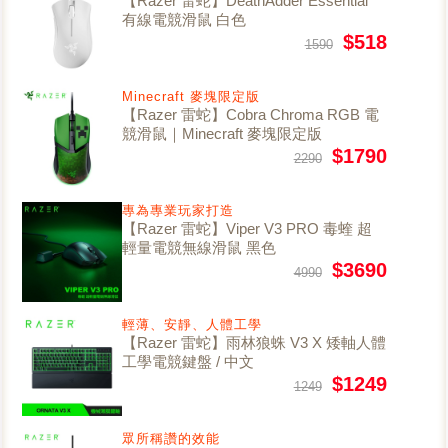
【Razer 雷蛇】DeathAdder Essential
有線電競滑鼠 白色
$518
1590
Minecraft 麥塊限定版
【Razer 雷蛇】Cobra Chroma RGB 電
競滑鼠｜Minecraft 麥塊限定版
$1790
2290
專為專業玩家打造
【Razer 雷蛇】Viper V3 PRO 毒蝰 超
輕量電競無線滑鼠 黑色
$3690
4990
輕薄、安靜、人體工學
【Razer 雷蛇】雨林狼蛛 V3 X 矮軸人體
工學電競鍵盤 / 中文
$1249
1249
眾所稱讚的效能