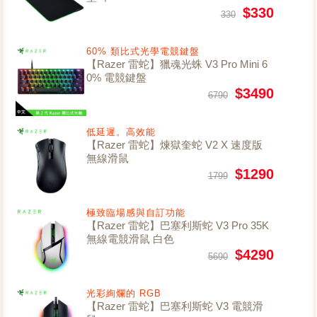
$330
330
60% 類比式光學電競鍵盤
【Razer 雷蛇】獵魂光蛛 V3 Pro Mini 6
0% 電競鍵盤
$3490
6790
低延遲。高效能
【Razer 雷蛇】煉獄奎蛇 V2 X 速度版
無線滑鼠
$1290
1799
極致臨場感與自訂功能
【Razer 雷蛇】巴塞利斯蛇 V3 Pro 35K
無線電競滑鼠 白色
$4290
5690
光彩絢爛的 RGB
【Razer 雷蛇】巴塞利斯蛇 V3 電競滑