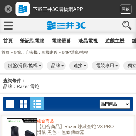
下載三井3C購物網APP
開啟
首頁
筆記型電腦
電腦螢幕
液晶電視
遊戲主機
鍵
首頁
»
鍵鼠．印表機．耳機喇叭
»
鍵盤/滑鼠/搖桿
鍵盤/滑鼠/搖桿
品牌
連接
電競專用
獨
查詢條件：
品牌：Razer 雷蛇
組合商品
【組合商品】Razer 煉獄奎蛇 V3 PRO
滑鼠 黑色 + 無線傳輸器