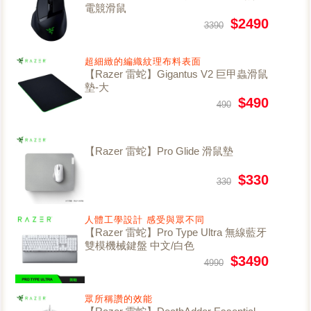
電競滑鼠
$2490
3390
超細緻的編織紋理布料表面
【Razer 雷蛇】Gigantus V2 巨甲蟲滑鼠
墊-大
$490
490
【Razer 雷蛇】Pro Glide 滑鼠墊
$330
330
人體工學設計 感受與眾不同
【Razer 雷蛇】Pro Type Ultra 無線藍牙
雙模機械鍵盤 中文/白色
$3490
4990
眾所稱讚的效能