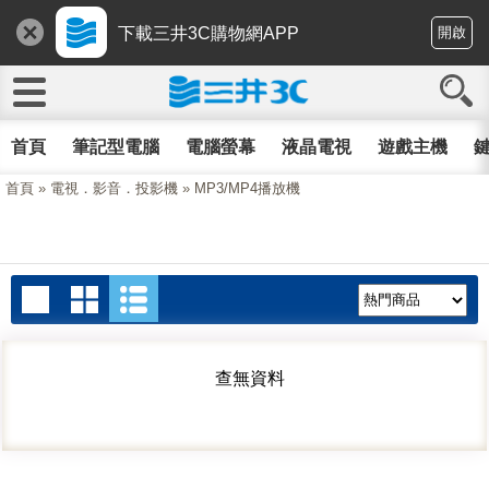
下載三井3C購物網APP
開啟
首頁
筆記型電腦
電腦螢幕
液晶電視
遊戲主機
鍵
首頁
»
電視．影音．投影機
»
MP3/MP4播放機
查無資料