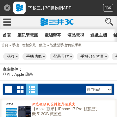
下載三井3C購物網APP
開啟
首頁
筆記型電腦
電腦螢幕
液晶電視
遊戲主機
鍵
首頁
»
手機．智慧穿戴．數位
»
智慧型手機/傳統手機
品牌
手機功能
螢幕尺吋
手機儲存容量
查詢條件：
品牌：Apple 蘋果
締造極致表現與超凡續航力
【Apple 蘋果】iPhone 17 Pro 智慧型手
機 512GB 藏藍色