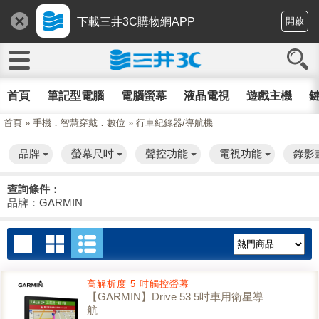
下載三井3C購物網APP
開啟
首頁
筆記型電腦
電腦螢幕
液晶電視
遊戲主機
鍵
首頁
»
手機．智慧穿戴．數位
»
行車紀錄器/導航機
品牌
螢幕尺吋
聲控功能
電視功能
錄影
查詢條件：
品牌：GARMIN
高解析度 5 吋觸控螢幕
【GARMIN】Drive 53 5吋車用衛星導
航