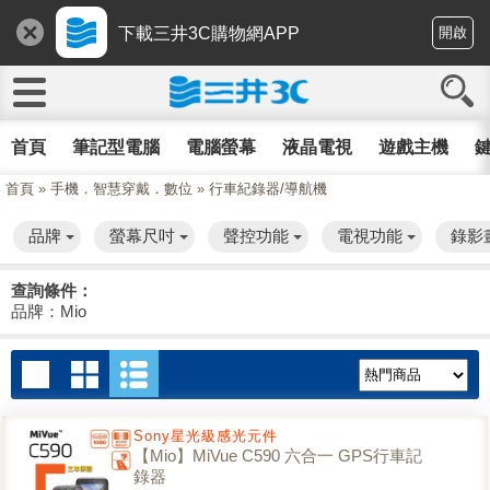
下載三井3C購物網APP
開啟
首頁
筆記型電腦
電腦螢幕
液晶電視
遊戲主機
鍵
首頁
»
手機．智慧穿戴．數位
»
行車紀錄器/導航機
品牌
螢幕尺吋
聲控功能
電視功能
錄影
查詢條件：
品牌：Mio
Sony星光級感光元件
【Mio】MiVue C590 六合一 GPS行車記
錄器