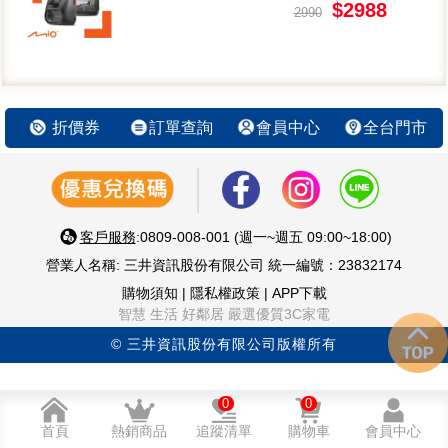
$2988
2990
折價券
訂單查詢
會員中心
全台門市
客戶服務
:0809-008-001 (週一~週五 09:00~18:00)
營業人名稱: 三井資訊股份有限公司 統一編號：23832174
購物須知
|
隱私權政策
|
APP下載
智慧 生活 好鄰居 嚴選優質3C家電
© 三井資訊股份有限公司版權所有
0
0
首頁
熱銷商品
追蹤清單
購物車
會員中心