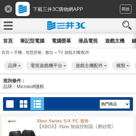
下載三井3C購物網APP
開啟
首頁
筆記型電腦
電腦螢幕
液晶電視
遊戲主機
鍵
首頁
»
手機．智慧穿戴．數位
»
TV 遊戲主機/配件
品牌
電視遊戲機平台
遊戲主機配件
種類
查詢條件：
品牌：Microsoft微軟
Xbox Series S/X PC 適用
【XBOX】Xbox 無線控制器《磨砂黑》