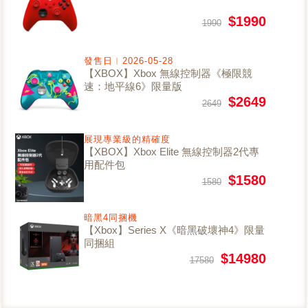
$1990
1990
發售日︱2026-05-28
【XBOX】Xbox 無線控制器《極限競
速：地平線6》限量版
$2649
2649
展現專業級的精確度
【XBOX】Xbox Elite 無線控制器2代專
用配件包
$1580
1580
暗黑4同捆機
【Xbox】Series X《暗黑破壞神4》限量
同捆組
$14980
17580