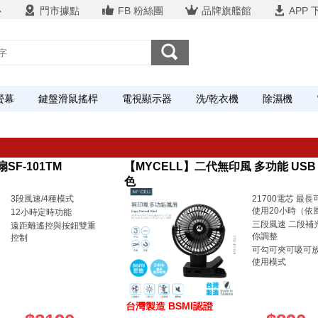
心
門市據點
FB 粉絲團
品牌旗艦館
APP 
螢幕
鍵盤滑鼠搖桿
電視顯示器
洗/乾衣機
除濕機
F-101TM
【MYCELL】二代無印風 多功能 USB
色
3段風速/4種模式
21700電芯 最
使用20小時（依
12小時定時功能
三段風速 二段補
遠距離遙控與按鈕雙重
你調整
控制
可勾可夾可吸可
使用模式
台灣製造 BSMI認證