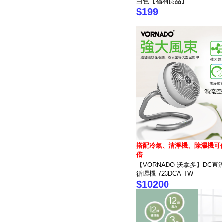
白色【福利良品】
$199
搭配冷氣、清淨機、除濕機可
倍
【VORNADO 沃拿多】DC
循環機 723DCA-TW
$10200