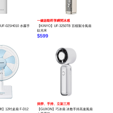
一鍵啟動即享瞬間冰感
F-02SH010 水霧手
【KINYO】UF-3250TB 百檔製冷風扇
鈦光米
$599
掛脖、手持、立架三用
際牌】12吋桌扇 F-D12
【GUXON】巧冰扇 冰敷手持高速風扇