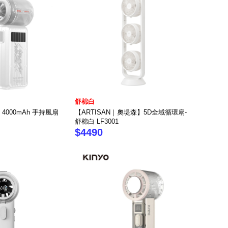
舒棉白
o 4000mAh 手持風扇
【ARTISAN｜奧堤森】5D全域循環扇-
舒棉白 LF3001
$4490