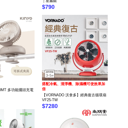
｜星霧銀
$790
搭配冷氣、清淨機、除濕機可使效果加
倍
20MT 多功能擺頭充電
【VORNADO 沃拿多】經典復古循環扇
VF25-TW
$7280