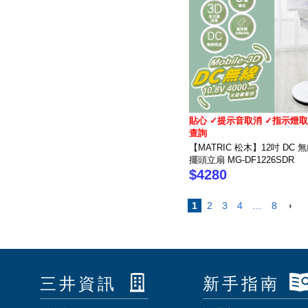
貼心 ✓提示音取消 ✓指示燈取
查詢
【MATRIC 松木】12吋 DC 
擺頭立扇 MG-DF1226SDR
$4280
1
2
3
4
…
8
三井資訊
新手指南