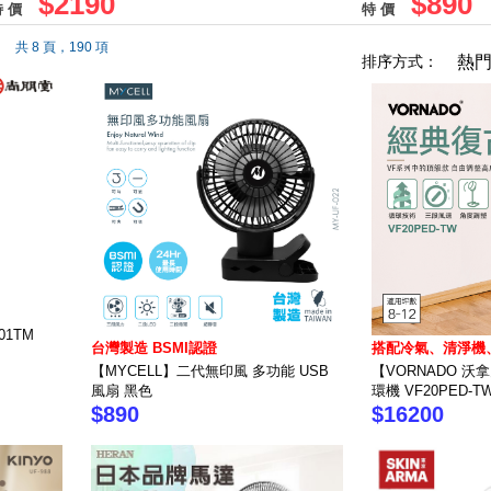
$2190
$890
 價
特 價
共 8 頁，190 項
排序方式：
熱
1TM
台灣製造 BSMI認證
搭配冷氣、清淨機
【MYCELL】二代無印風 多功能 USB
【VORNADO 
風扇 黑色
環機 VF20PED-T
$890
$16200