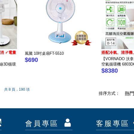
消 ✓電量
搭配冷氣、清淨機
風騰 10吋桌扇FT-5510
$690
【VORNADO 
無線3D循環
空氣循環機 6803D
$8380
共 8 頁，190 項
排序方式：
熱
會員專區
客服專區