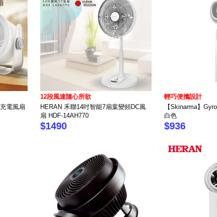
12段風速隨心所欲
輕巧便攜設計
桌面充電風扇
HERAN 禾聯14吋智能7扇葉變頻DC風
【Skinarma】Gyr
扇 HDF-14AH770
白色
$1490
$936