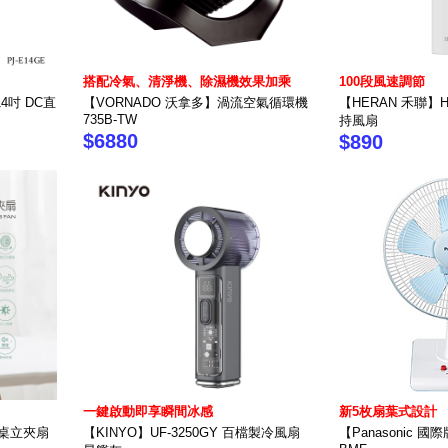
搭配冷氣、清淨機、除濕機效果加乘
100段風速調節
14吋 DC直
【VORNADO 沃拿多】渦流空氣循環機
【HERAN 禾聯】HU
735B-TW
持風扇
$6880
$890
一鍵啟動即享瞬間冰感
新5枚扇葉式設計
頭桌立夾扇
【KINYO】UF-3250GY 百檔製冷風扇
【Panasonic 國