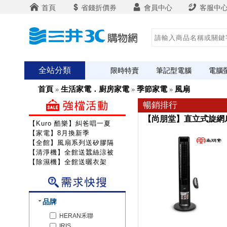
首頁
省錢折價券
會員中心
客服中
全站分類
限時特賣
筆記型電腦
電腦
首頁
生活家電．廚房家電
季節家電
風扇
»
»
»
暢銷排行
【尚朋堂】直立式旋網扇S
【Kuro 酷樂】糾爸唱一夏
【家電】8月換新季
【全館】風扇系列送矽膠隔熱組
【清淨機】全館送蠶絲涼被
【除濕機】全館送曬衣架
品牌
HERAN禾聯
IRIS