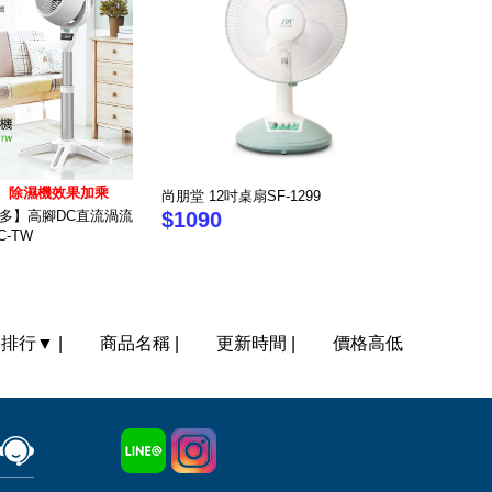
、除濕機效果加乘
尚朋堂 12吋桌扇SF-1299
沃拿多】高腳DC直流渦流
$1090
C-TW
門排行
▼
|
商品名稱
|
更新時間
|
價格高低