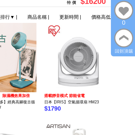
$16200
特 價
門排行
▼
|
商品名稱
|
更新時間
|
價格高低
0
、除濕機效果加倍
搭載靜音模式 節能省電
沃拿多】經典高腳復古循
日本【IRIS】空氣循環扇 HM23
W
$1790