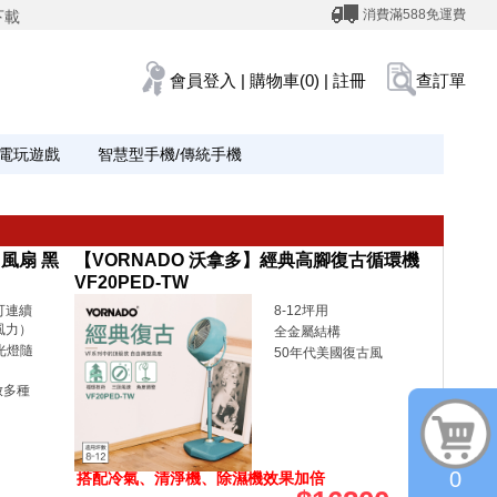
消費滿588免運費
下載
會員登入
|
購物車(0)
|
註冊
查訂單
電玩遊戲
智慧型手機/傳統手機
 風扇 黑
【VORNADO 沃拿多】經典高腳復古循環機
VF20PED-TW
長可連續
8-12坪用
風力）
全金屬結構
光燈隨
50年代美國復古風
放多種
0
搭配冷氣、清淨機、除濕機效果加倍