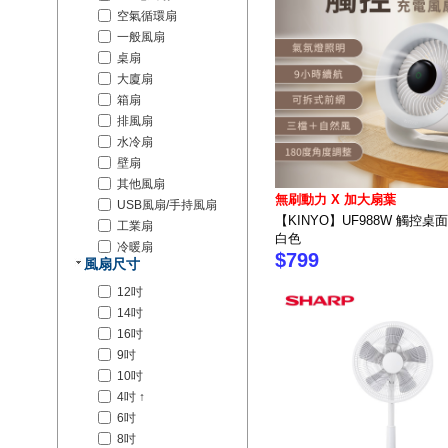
空氣循環扇
一般風扇
桌扇
大廈扇
箱扇
排風扇
水冷扇
壁扇
其他風扇
無刷動力 X 加大扇葉
USB風扇/手持風扇
【KINYO】UF988W 觸控
工業扇
白色
冷暖扇
$799
風扇尺寸
12吋
14吋
16吋
9吋
10吋
4吋 ↑
6吋
8吋