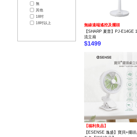
無
其他
18吋
18吋以上
無線遠端遙控及擺頭
【SHARP 夏普】PJ-E14GE 
流立扇
$1499
【福利良品】
【ESENSE 逸盛】寶貝+擺