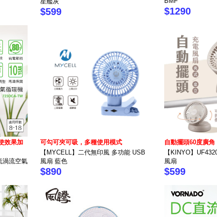
BMF
星艦灰
$1290
$599
使效果加
可勾可夾可吸，多種使用模式
自動擺頭60度廣角
【MYCELL】二代無印風 多功能 USB
【KINYO】UF43
直流渦流空氣
風扇 藍色
風扇
$890
$599