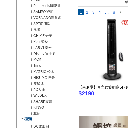
特
Panasonic國際牌
SAMPO聲寶
1
2
3
4
…
8
VORNADO沃拿多
SPT尚朋堂
風騰
CHIMEI奇美
Kolin歌林
LARMI 樂米
Disney 迪士尼
MCK
Timo
MATRIC 松木
HIKUMO 日云
雙星牌
【尚朋堂】直立式旋網扇SF-10
PX大通
$2190
WILDEX
SHARP夏普
KINYO
其他
種類
DC電風扇