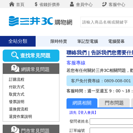
首頁
省錢折價券
會員中心
客服中心
全站分類
限時特賣
筆記型電腦
電腦螢幕
聯絡我們 | 告訴我們您需要
查找常見問題
客服專線
網購常見問題
若您有任何關於三井3C相關問題，
訂購流程
客戶免付費專線：0809-008-001
付款方式
客服時間：週一至週五 9：00 ~ 1
取貨方式
發票說明
網購相關
門市問題
退換貨流程
請先【登入會員】
退貨作業說明
發問者姓名
門市常見問題
訂單編號