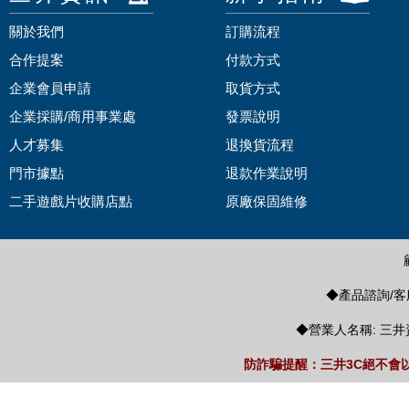
關於我們
訂購流程
合作提案
付款方式
企業會員申請
取貨方式
企業採購/商用事業處
發票說明
人才募集
退換貨流程
門市據點
退款作業說明
二手遊戲片收購店點
原廠保固維修
◆產品諮詢/客服
◆營業人名稱: 三井
防詐騙提醒：三井3C絕不會