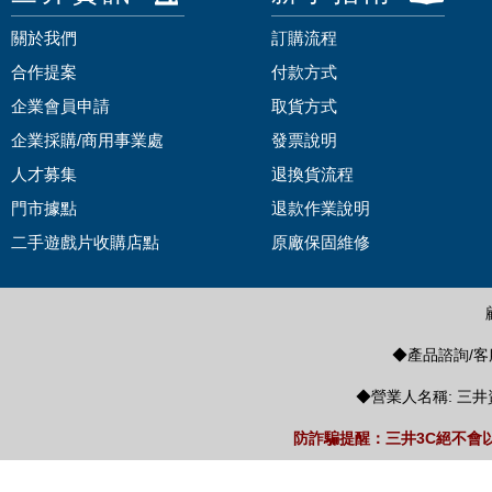
關於我們
訂購流程
合作提案
付款方式
企業會員申請
取貨方式
企業採購/商用事業處
發票說明
人才募集
退換貨流程
門市據點
退款作業說明
二手遊戲片收購店點
原廠保固維修
◆產品諮詢/客服
◆營業人名稱: 三井
防詐騙提醒：三井3C絕不會