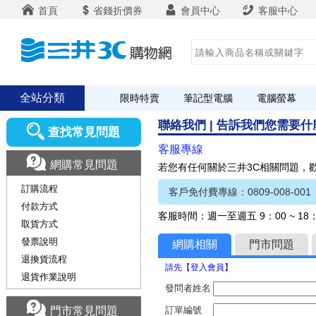
首頁
省錢折價券
會員中心
客服中心
全站分類
限時特賣
筆記型電腦
電腦螢幕
聯絡我們 | 告訴我們您需要
查找常見問題
客服專線
網購常見問題
若您有任何關於三井3C相關問題，
訂購流程
客戶免付費專線：0809-008-001
付款方式
客服時間：週一至週五 9：00 ~ 1
取貨方式
發票說明
網購相關
門市問題
退換貨流程
請先【登入會員】
退貨作業說明
發問者姓名
門市常見問題
訂單編號