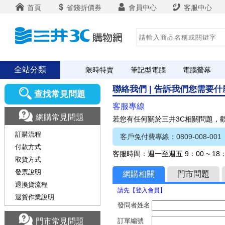
首頁
省錢折價券
會員中心
客服中心
全站分類
限時特賣
筆記型電腦
電腦螢幕
聯絡我們 | 告訴我們您需要
查找常見問題
客服專線
網購常見問題
若您有任何關於三井3C相關問題，
訂購流程
客戶免付費專線：0809-008-001
付款方式
客服時間：週一至週五 9：00 ~ 1
取貨方式
發票說明
網購相關
門市問題
退換貨流程
請先【登入會員】
退貨作業說明
發問者姓名
門市常見問題
訂單編號