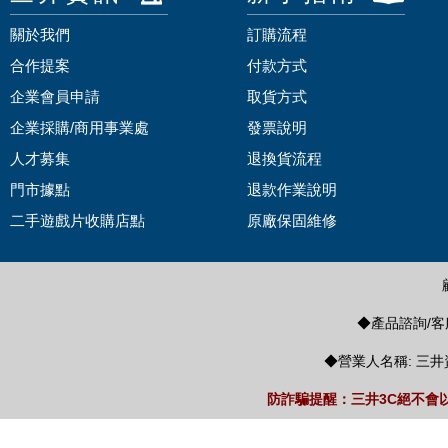
關於我們
訂購流程
合作提案
付款方式
企業會員申請
取貨方式
企業採購/商用事業處
發票說明
人才募集
退換貨流程
門市據點
退款作業說明
二手遊戲片收購店點
原廠保固維修
◆產品諮詢/客服
◆營業人名稱: 三井
防詐騙提醒：三井3C絕不會