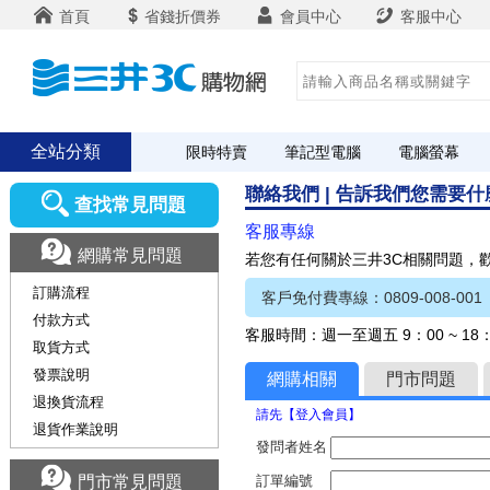
首頁
省錢折價券
會員中心
客服中心
全站分類
限時特賣
筆記型電腦
電腦螢幕
聯絡我們 | 告訴我們您需要
查找常見問題
客服專線
網購常見問題
若您有任何關於三井3C相關問題，
訂購流程
客戶免付費專線：0809-008-001
付款方式
客服時間：週一至週五 9：00 ~ 1
取貨方式
發票說明
網購相關
門市問題
退換貨流程
請先【登入會員】
退貨作業說明
發問者姓名
門市常見問題
訂單編號