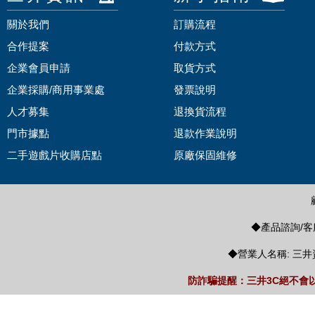
關於我們
訂購流程
合作提案
付款方式
企業會員申請
取貨方式
企業採購/商用事業處
發票說明
人才募集
退換貨流程
門市據點
退款作業說明
二手遊戲片收購店點
原廠保固維修
◆產品諮詢/客服
◆營業人名稱: 三井
防詐騙提醒：三井3C絕不會