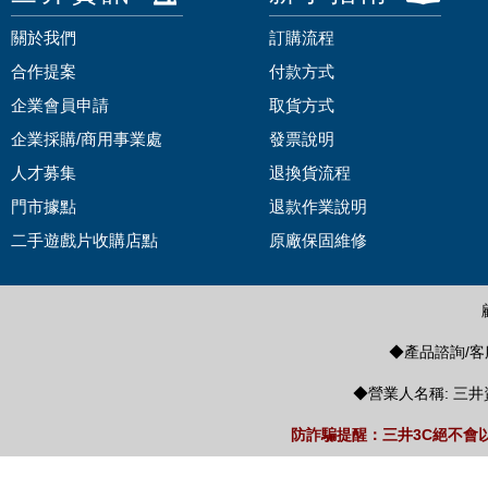
關於我們
訂購流程
合作提案
付款方式
企業會員申請
取貨方式
企業採購/商用事業處
發票說明
人才募集
退換貨流程
門市據點
退款作業說明
二手遊戲片收購店點
原廠保固維修
◆產品諮詢/客服
◆營業人名稱: 三井
防詐騙提醒：三井3C絕不會