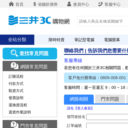
首頁
省錢折價券
會員中心
客服中心
全站分類
限時特賣
筆記型電腦
電腦螢幕
聯絡我們 | 告訴我們您需要
查找常見問題
客服專線
網購常見問題
若您有任何關於三井3C相關問題，
訂購流程
客戶免付費專線：0809-008-001
付款方式
客服時間：週一至週五 9：00 ~ 1
取貨方式
發票說明
網購相關
門市問題
退換貨流程
請先【登入會員】
退貨作業說明
發問者姓名
門市常見問題
訂單編號