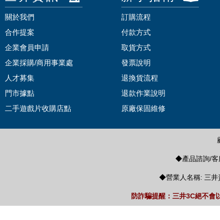
關於我們
訂購流程
合作提案
付款方式
企業會員申請
取貨方式
企業採購/商用事業處
發票說明
人才募集
退換貨流程
門市據點
退款作業說明
二手遊戲片收購店點
原廠保固維修
◆產品諮詢/客服
◆營業人名稱: 三井
防詐騙提醒：三井3C絕不會