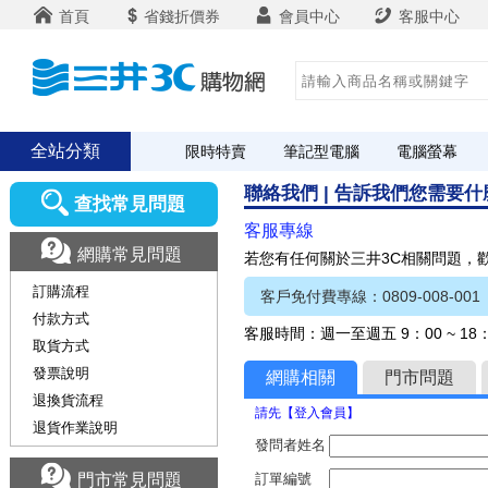
首頁
省錢折價券
會員中心
客服中心
全站分類
限時特賣
筆記型電腦
電腦螢幕
聯絡我們 | 告訴我們您需要
查找常見問題
客服專線
網購常見問題
若您有任何關於三井3C相關問題，
訂購流程
客戶免付費專線：0809-008-001
付款方式
客服時間：週一至週五 9：00 ~ 1
取貨方式
發票說明
網購相關
門市問題
退換貨流程
請先【登入會員】
退貨作業說明
發問者姓名
門市常見問題
訂單編號