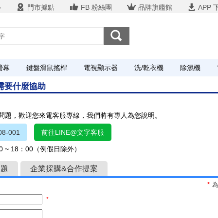
心
門市據點
FB 粉絲團
品牌旗艦館
APP 
螢幕
鍵盤滑鼠搖桿
電視顯示器
洗/乾衣機
除濕機
您需要什麼協助
關問題，歡迎您來電客服專線，我們將有專人為您說明。
8-001
前往LINE@文字客服
 ~ 18：00（例假日除外）
問題
企業採購&合作提案
*
*