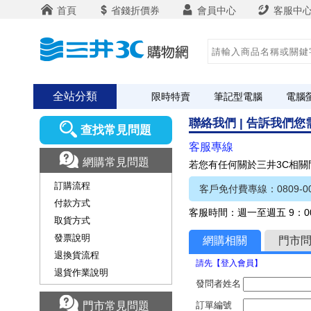
首頁
省錢折價券
會員中心
客服中
全站分類
限時特賣
筆記型電腦
電腦
聯絡我們 | 告訴我們
查找常見問題
客服專線
網購常見問題
若您有任何關於三井3C相
訂購流程
客戶免付費專線：0809-00
付款方式
客服時間：週一至週五 9：00
取貨方式
發票說明
網購相關
門市
退換貨流程
請先【登入會員】
退貨作業說明
發問者姓名
門市常見問題
訂單編號