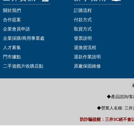
關於我們
訂購流程
合作提案
付款方式
企業會員申請
取貨方式
企業採購/商用事業處
發票說明
人才募集
退換貨流程
門市據點
退款作業說明
二手遊戲片收購店點
原廠保固維修
◆產品諮詢/客服
◆營業人名稱: 三井
防詐騙提醒：三井3C絕不會