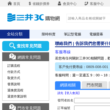
首頁
省錢折價券
會員中心
客服中心
全站分類
限時特賣
筆記型電腦
電腦螢幕
聯絡我們 | 告訴我們您需要
查找常見問題
客服專線
網購常見問題
若您有任何關於三井3C相關問題，
訂購流程
客戶免付費專線：0809-008-001
付款方式
客服時間：週一至週五 9：00 ~ 1
取貨方式
發票說明
網購相關
門市問題
退換貨流程
請先【登入會員】
退貨作業說明
發問者姓名
門市常見問題
訂單編號