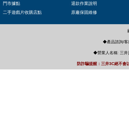
門市據點
退款作業說明
二手遊戲片收購店點
原廠保固維修
◆產品諮詢/客服
◆營業人名稱: 三井
防詐騙提醒：三井3C絕不會