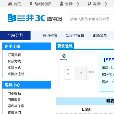
首頁
省錢折價券
會員中心
客服中心
全站分類
限時特賣
筆記型電腦
電腦螢幕
賣貴通報
新手上路
訂購流程
【SEE
付款方式
取貨方式
編號：LU
退換貨流程
網路價
網址：
h
客服中心
門市據點
門市取貨
哪裡
隱私權保護
Email
聯絡我們