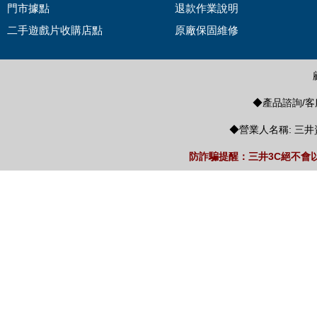
門市據點
退款作業說明
二手遊戲片收購店點
原廠保固維修
◆產品諮詢/客服
◆營業人名稱: 三井
防詐騙提醒：三井3C絕不會