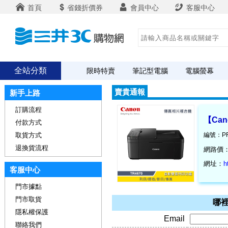
首頁
省錢折價券
會員中心
客服中心
全站分類
限時特賣
筆記型電腦
電腦螢幕
賣貴通報
新手上路
訂購流程
【Can
付款方式
取貨方式
編號：PR
退換貨流程
網路價
網址：
h
客服中心
門市據點
門市取貨
哪裡
隱私權保護
Email
聯絡我們