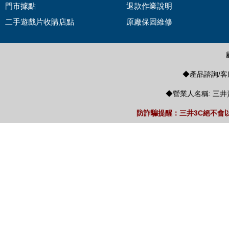
門市據點
退款作業說明
二手遊戲片收購店點
原廠保固維修
◆產品諮詢/客服
◆營業人名稱: 三井
防詐騙提醒：三井3C絕不會