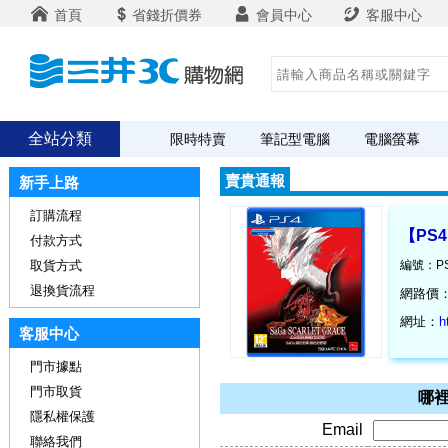
首頁
省錢折價券
會員中心
客服中心
全站分類
限時特賣
筆記型電腦
電腦螢幕
賣貴通報
新手上路
訂購流程
【PS
付款方式
取貨方式
編號：PS
退換貨流程
網路價
網址：
h
客服中心
門市據點
門市取貨
哪裡
隱私權保護
Email
聯絡我們