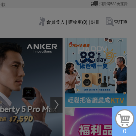
消費滿588免運費
下載
會員登入
|
購物車(0)
|
註冊
查訂單
0