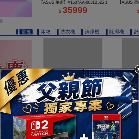
【ASUS 華碩】X1607AA-0031B325 16吋 U5 輕薄AI筆
【ASUS 華碩
35999
$
▌電視
▌冰箱
▌洗衣機
▌清淨機
▌除濕機
▌
【TOSHIBA 東芝】REGZA 50型 4K QLED Google
【TOSHIB
16900
$