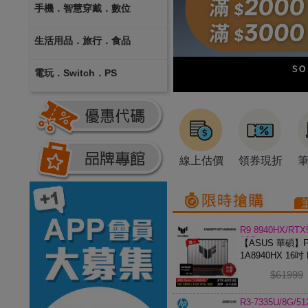
手機．智慧穿戴．數位
生活用品．旅行．食品
電玩．Switch．PS
線上估價
領券現折
R9 8940HX/RTX
16G
【ASUS 華碩】FA
1A8940HX 16吋 
電競筆電
$61999
R3-7335U/8G/5