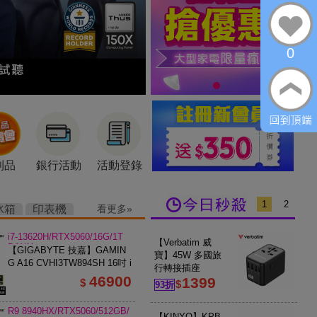
0
利品
銀行活動
活動登錄
1
2
冰箱
印表機
看更多
i7-13620H/RTX5060/16G/1T
【Verbatim 威
B/W11
【GIGABYTE 技嘉】GAMIN
寶】45W 多國旅
G A16 CVHI3TW894SH 16吋 i
行轉接插座
7 RTX5060 電競筆電 鋼鐵黑
46900
1399
$
$
93折
R9 8940HX/RTX5060/512GB/
【KINYO】KPB-