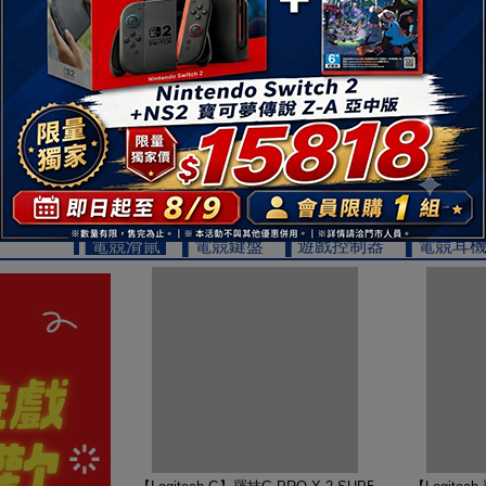
【TOSHIBA 東芝】REGZA 65型 4K QLED Googl
【TOSHIB
19999
$
▌電競滑鼠
▌電競鍵盤
▌遊戲控制器
▌電競耳