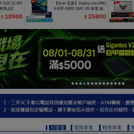
 G10 15.6吋
【Acer 宏碁】Aspire Lite AM1
福利良品】
6-53P-50R0 16吋 U5 筆電 銀
色
18900
25900
$
$
▌AI筆電
▌電競筆電
▌輕薄筆電
▌