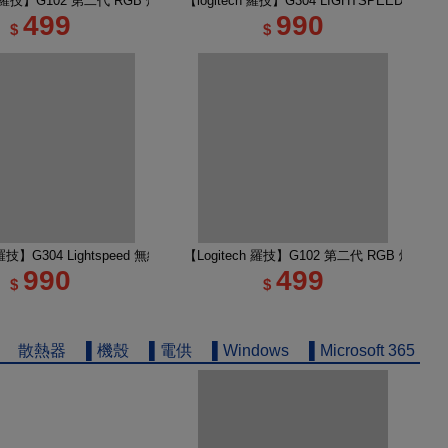
無線類比遊戲滑鼠
ch 羅技】G102 第二代 RGB 炫彩遊戲滑鼠 黑
【logitech 羅技】G304 LIGHTSPEED 
499
990
$
$
輕量化遊戲滑鼠 黑色
h 羅技】G304 Lightspeed 無線電競遊戲滑鼠 莫藍紫
【Logitech 羅技】G102 第二代 RGB 炫彩遊
990
499
$
$
散熱器
▌機殼
▌電供
▌Windows
▌Microsoft 365