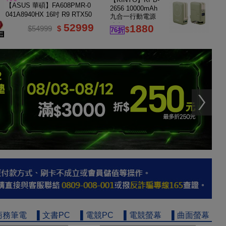
16G
【ASUS 華碩】FA608PMR-0
2656 10000mAh
041A8940HX 16吋 R9 RTX50
九合一行動電源
60 電競筆電
52999
綠色
1880
$54999
$
$
76折
商務筆電
▌文書PC
▌電競PC
▌電競螢幕
▌曲面螢幕