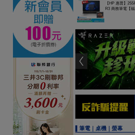
【HP 惠普】255R
R3 商務筆電【
▌筆電｜桌機｜螢幕