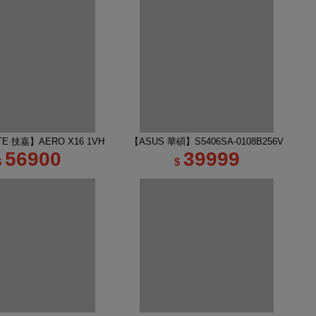
吋 R7 RTX5060 AI電競筆電｜太空灰
TE 技嘉】AERO X16 1VH93TWC94DH 16吋 R7 RTX5060 AI電競筆電｜幻月
【ASUS 華碩】S5406SA-0108B256V 14吋 
56900
39999
$
$