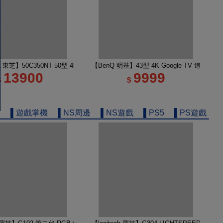
e TV 65M450NT液晶顯示器｜含壁掛安裝+架子
A 東芝】50C350NT 50型 4K Google TV 液晶顯示器｜含基本安裝
【BenQ 明基】43型 4K Google TV 追劇護
13900
9999
$
$
機
▌遊戲掌機
▌NS周邊
▌NS遊戲
▌PS5
▌PS遊戲