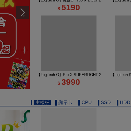
【Logitech G】羅技G PRO X 2 SUPERSTRIKE 
【Logite
5190
$
【Logitech G】Pro X SUPERLIGHT 2 DEX 無線
【logitec
3990
$
▌主機板
▌顯示卡
▌CPU
▌SSD
▌HDD