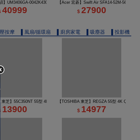
電
】UM3406GA-0042K430H 14吋 R5 AI筆電 玉石黑
【Acer 宏碁】Swift Air SFA14-52M-56KA
40999
27900
$
$
舒壓按摩
▌風扇/循環扇
▌廚房家電
▌吸塵器
▌投影機
 TV 50M450NT液晶顯示器｜含壁掛安裝
A 東芝】55C350NT 55型 4K Google TV 液晶顯示器｜含壁掛(固定式)+安裝
【TOSHIBA 東芝】REGZA 55型 4K QLED
13900
14977
$
$