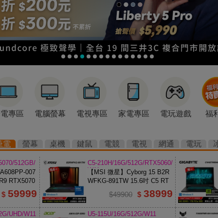
筆電專區
電腦螢幕
電視專區
家電專區
電玩遊戲
福
筆電
螢幕
桌機
鍵鼠
電競
電視
網通
電玩
5070/512GB/
C5-210H/16G/512G/RTX5060/
W11
608PP-007
【MSI 微星】Cyborg 15 B2R
R9 RTX5070
WFKG-891TW 15.6吋 C5 RT
X5060 電競筆電
59999
38999
$
$49900
$
12G/UHD/W11
U5-115U/16G/512G/W11