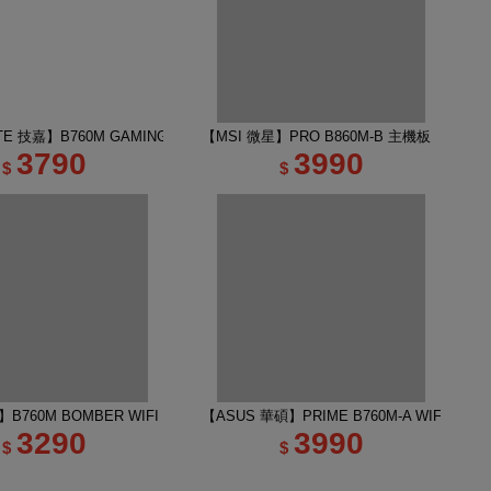
E 技嘉】B760M GAMING PLUS WIFI DDR4 主機板
【MSI 微星】PRO B860M-B 主機板
3790
3990
$
$
B760M BOMBER WIFI DDR5 INTEL主機板
【ASUS 華碩】PRIME B760M-A WIFI-CSM
3290
3990
$
$