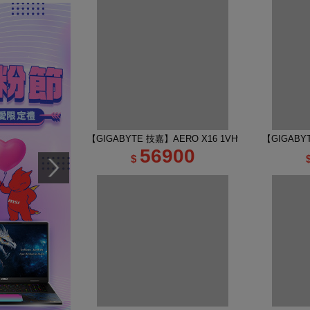
【GIGABYTE 技嘉】AERO X16 1VH93TWC94AH 16
【GIGABY
56900
$