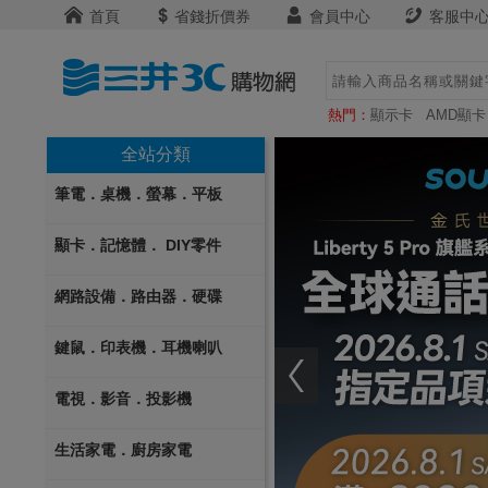
首頁
省錢折價券
會員中心
客服中
熱門：
顯示卡
AMD顯卡
全站分類
筆電．桌機．螢幕．平板
顯卡．記憶體． DIY零件
網路設備．路由器．硬碟
鍵鼠．印表機．耳機喇叭
電視．影音．投影機
生活家電．廚房家電