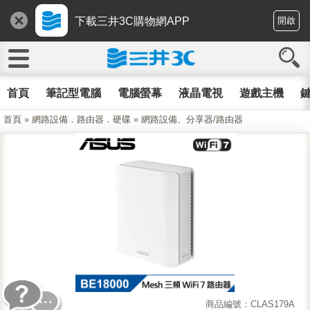
下載三井3C購物網APP
開啟
首頁
筆記型電腦
電腦螢幕
液晶電視
遊戲主機
鍵
首頁
»
網路設備．路由器．硬碟
»
網路設備、分享器/路由器
商品編號：CLAS179A