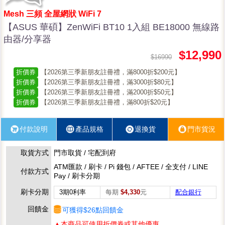
Mesh 三頻 全屋網狀 WiFi 7
【ASUS 華碩】ZenWiFi BT10 1入組 BE18000 無線路
由器/分享器
$12,990
$16990
折價券
【2026第三季新朋友註冊禮，滿8000折$200元】
折價券
【2026第三季新朋友註冊禮，滿3000折$80元】
折價券
【2026第三季新朋友註冊禮，滿2000折$50元】
折價券
【2026第三季新朋友註冊禮，滿800折$20元】
付款說明
產品規格
退換貨
門市貨況
取貨方式
門市取貨 / 宅配到府
ATM匯款 / 刷卡 / Pi 錢包 / AFTEE / 全支付 / LINE
付款方式
Pay / 刷卡分期
刷卡分期
3期0利率
每期
$4,330
元
配合銀行
回饋金
可獲得$26點回饋金
▲本商品可使用折價券或其他優惠