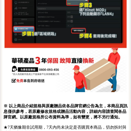
※ 以上商品介紹規格與原廠贈品依各品牌官網公告為主，本商品頁訊
息僅供參考，若原廠修改規格或贈品活動內容，詳細內容請查閱各品
牌官網。以原廠規格所公布資料為準，如有變更，將不另行通知。
★7天猶豫期非試用期，7天內尚未決定是否購買本商品，切勿拆封與