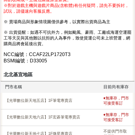
※對於遊戲主機與遊戲片商品(含軟體)有任何疑問，請先不要拆封，
試玩，請儘速向客服反應。
※ 賣場商品與形象情境圖僅供參考，以實際出貨商品為主
※ 出貨提醒：如遇不可抗外力，例如颱風、豪雨、工廠或海運空運罷
工等天災與其他難以抗拒的人為事件，致使貨運公司未上班營運，網
購商品將會延後出貨。
NCC編號：CCAF22LP1720T3
BSMI編號：D33005
北北基宜地區
門市名稱
目前尚有庫存
♦無庫存，門市
【光華數位新天地五店】1F筆電專賣店
可接受客訂
♦無庫存，門市
【光華數位新天地六店】1F宏碁筆電專賣店
可接受客訂
不提供門市取
【光華數位新天地七店】1F微星專賣店