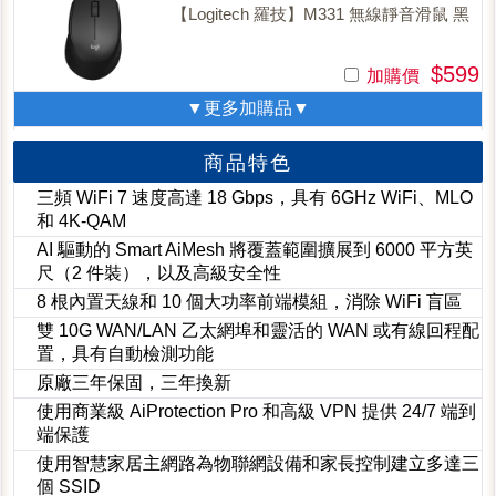
【Logitech 羅技】M331 無線靜音滑鼠 黑
$599
加購價
▼更多加購品▼
商品特色
三頻 WiFi 7 速度高達 18 Gbps，具有 6GHz WiFi、MLO
和 4K-QAM
AI 驅動的 Smart AiMesh 將覆蓋範圍擴展到 6000 平方英
尺（2 件裝），以及高級安全性
8 根內置天線和 10 個大功率前端模組，消除 WiFi 盲區
雙 10G WAN/LAN 乙太網埠和靈活的 WAN 或有線回程配
置，具有自動檢測功能
原廠三年保固，三年換新
使用商業級 AiProtection Pro 和高級 VPN 提供 24/7 端到
端保護
使用智慧家居主網路為物聯網設備和家長控制建立多達三
個 SSID