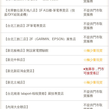
貨服務
【光華數位新天地八店】1F A11櫃-筆電專賣店（技
不提供門市取
嘉/DIY組裝桌機）
貨服務
不提供門市取
【台北三創店】2F筆電專賣店
貨服務
不提供門市取
【台北三創二店】2F（GARMIN、EPSON）展售店
貨服務
【新北板橋店】附設家電體驗館
☆極少量現貨
【新北中和店】
☆極少量現貨
♦無庫存，門市
【新北新莊鴻金寶店】
可接受客訂
【新北土城店】
☆極少量現貨
不提供門市取
【台北南港 lalaport-啦啦寶都】羅技專賣店
貨服務
不提供門市取
【內湖大全聯店】