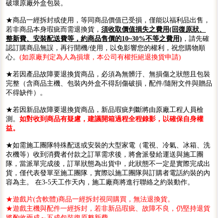
破壞原廠外盒包裝。
★商品一經拆封或使用，等同商品價值已受損，僅能以福利品出售，
若非商品本身瑕疵而需退換貨，
須收取價值損失之費用(回復原狀、
整新費、安裝配送費等，約商品售價的10~30%不等之費用)
，請先確
認訂購商品無誤，再行開機/使用，以免影響您的權利，祝您購物順
心。
(如原廠判定為人為損壞，本公司有權拒絕退換貨申請)
★若因產品故障要退換貨商品，必須為無髒汙、無損傷之狀態且包裝
完整（含商品主機、包裝內外盒不得刮傷破損，配件/隨附文件與贈品
不得缺件）。
★若因新品故障要退換貨商品，新品瑕疵判斷將由原廠工程人員檢
測。
如對收到商品有疑慮，建議開箱過程全程錄影，以確保自身權
益。
★如需施工團隊特殊配送或安裝的大型家電（電視、冷氣、冰箱、洗
衣機等）收到消費者付款之訂單需求後，將會派發給運送與施工團
隊，當派單完成後，訂單狀態為出貨中，此狀態不一定是實際完成出
貨，僅代表發單至施工團隊，實際以施工團隊與訂購者電話約裝的內
容為主。 在3-5天工作天內，施工廠商將進行聯絡之約裝動作。
★遊戲片(含軟體)商品一經拆封視同購買，無法退換貨。
★遊戲主機與配件一經拆封，若非新品瑕疵、故障不良，仍堅持退貨
將酌收兩成～五成包裝復原整新費。