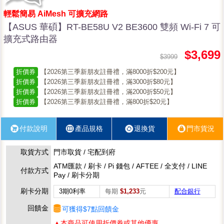
輕鬆簡易 AiMesh 可擴充網路
【ASUS 華碩】RT-BE58U V2 BE3600 雙頻 Wi-Fi 7 可
擴充式路由器
$3,699
$3999
折價券
【2026第三季新朋友註冊禮，滿8000折$200元】
折價券
【2026第三季新朋友註冊禮，滿3000折$80元】
折價券
【2026第三季新朋友註冊禮，滿2000折$50元】
折價券
【2026第三季新朋友註冊禮，滿800折$20元】
付款說明
產品規格
退換貨
門市貨況
取貨方式
門市取貨 / 宅配到府
ATM匯款 / 刷卡 / Pi 錢包 / AFTEE / 全支付 / LINE
付款方式
Pay / 刷卡分期
刷卡分期
3期0利率
每期
$1,233
元
配合銀行
回饋金
可獲得$7點回饋金
▲本商品可使用折價券或其他優惠