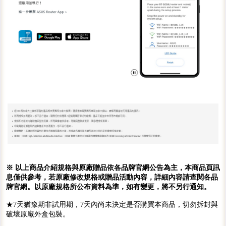
※ 以上商品介紹規格與原廠贈品依各品牌官網公告為主，本商品頁訊
息僅供參考，若原廠修改規格或贈品活動內容，詳細內容請查閱各品
牌官網。以原廠規格所公布資料為準，如有變更，將不另行通知。
★7天猶豫期非試用期，7天內尚未決定是否購買本商品，切勿拆封與
破壞原廠外盒包裝。