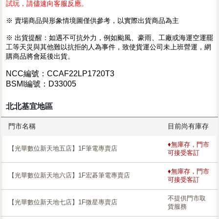
試玩，請儘速向客服反應。
※ 賣場商品與形象情境圖僅供參考，以實際出貨商品為主
※ 出貨提醒：如遇不可抗外力，例如颱風、豪雨、工廠或海運空運罷
工等天災與其他難以抗拒的人為事件，致使貨運公司未上班營運，網
購商品將會延後出貨。
NCC編號：CCAF22LP1720T3
BSMI編號：D33005
北北基宜地區
門市名稱
目前尚有庫存
♦無庫存，門市
【光華數位新天地五店】1F筆電專賣店
可接受客訂
♦無庫存，門市
【光華數位新天地六店】1F宏碁筆電專賣店
可接受客訂
不提供門市取
【光華數位新天地七店】1F微星專賣店
貨服務