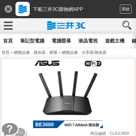
下載三井3C購物網APP
開啟
首頁
筆記型電腦
電腦螢幕
液晶電視
遊戲主機
鍵
首頁
»
網路設備．路由器．硬碟
»
網路設備、分享器/路由器
商品編號：CLAS180A