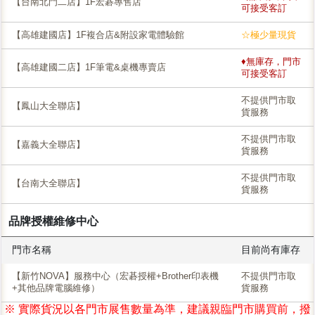
【台南北門二店】1F宏碁專售店
可接受客訂
【高雄建國店】1F複合店&附設家電體驗館
☆極少量現貨
♦無庫存，門市
【高雄建國二店】1F筆電&桌機專賣店
可接受客訂
不提供門市取
【鳳山大全聯店】
貨服務
不提供門市取
【嘉義大全聯店】
貨服務
不提供門市取
【台南大全聯店】
貨服務
品牌授權維修中心
門市名稱
目前尚有庫存
【新竹NOVA】服務中心（宏碁授權+Brother印表機
不提供門市取
+其他品牌電腦維修）
貨服務
※ 實際貨況以各門市展售數量為準，建議親臨門市購買前，撥