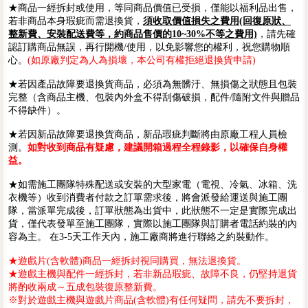
★商品一經拆封或使用，等同商品價值已受損，僅能以福利品出售，
若非商品本身瑕疵而需退換貨，
須收取價值損失之費用(回復原狀、
整新費、安裝配送費等，約商品售價的10~30%不等之費用)
，請先確
認訂購商品無誤，再行開機/使用，以免影響您的權利，祝您購物順
心。
(如原廠判定為人為損壞，本公司有權拒絕退換貨申請)
★若因產品故障要退換貨商品，必須為無髒汙、無損傷之狀態且包裝
完整（含商品主機、包裝內外盒不得刮傷破損，配件/隨附文件與贈品
不得缺件）。
★若因新品故障要退換貨商品，新品瑕疵判斷將由原廠工程人員檢
測。
如對收到商品有疑慮，建議開箱過程全程錄影，以確保自身權
益。
★如需施工團隊特殊配送或安裝的大型家電（電視、冷氣、冰箱、洗
衣機等）收到消費者付款之訂單需求後，將會派發給運送與施工團
隊，當派單完成後，訂單狀態為出貨中，此狀態不一定是實際完成出
貨，僅代表發單至施工團隊，實際以施工團隊與訂購者電話約裝的內
容為主。 在3-5天工作天內，施工廠商將進行聯絡之約裝動作。
★遊戲片(含軟體)商品一經拆封視同購買，無法退換貨。
★遊戲主機與配件一經拆封，若非新品瑕疵、故障不良，仍堅持退貨
將酌收兩成～五成包裝復原整新費。
※對於遊戲主機與遊戲片商品(含軟體)有任何疑問，請先不要拆封，