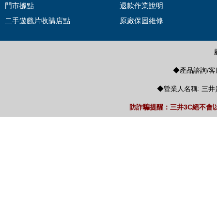
門市據點
退款作業說明
二手遊戲片收購店點
原廠保固維修
◆產品諮詢/客服
◆營業人名稱: 三井
防詐騙提醒：三井3C絕不會