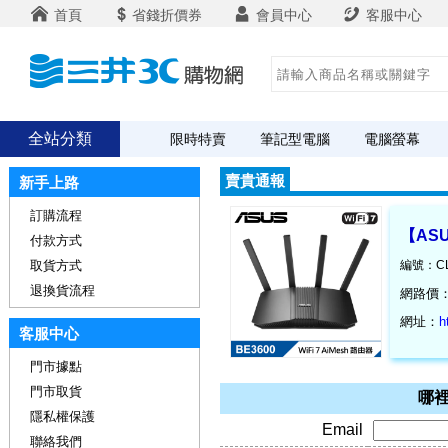
首頁
省錢折價券
會員中心
客服中心
全站分類
限時特賣
筆記型電腦
電腦螢幕
賣貴通報
新手上路
訂購流程
【ASU
付款方式
取貨方式
編號：CL
退換貨流程
網路價
網址：
h
客服中心
門市據點
門市取貨
哪裡
隱私權保護
Email
聯絡我們