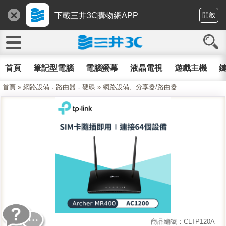
下載三井3C購物網APP
開啟
首頁
筆記型電腦
電腦螢幕
液晶電視
遊戲主機
鍵
首頁
»
網路設備．路由器．硬碟
»
網路設備、分享器/路由器
商品編號：CLTP120A