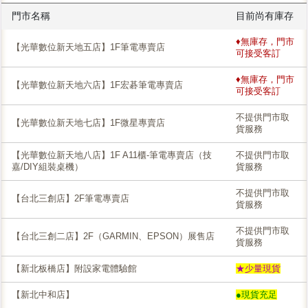
門市名稱
目前尚有庫存
♦無庫存，門市
【光華數位新天地五店】1F筆電專賣店
可接受客訂
♦無庫存，門市
【光華數位新天地六店】1F宏碁筆電專賣店
可接受客訂
不提供門市取
【光華數位新天地七店】1F微星專賣店
貨服務
【光華數位新天地八店】1F A11櫃-筆電專賣店（技
不提供門市取
嘉/DIY組裝桌機）
貨服務
不提供門市取
【台北三創店】2F筆電專賣店
貨服務
不提供門市取
【台北三創二店】2F（GARMIN、EPSON）展售店
貨服務
【新北板橋店】附設家電體驗館
★少量現貨
【新北中和店】
●現貨充足