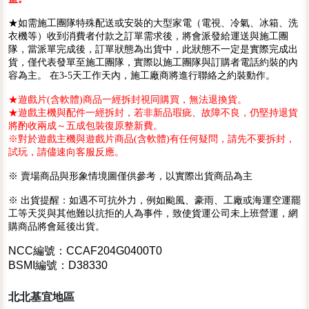
★如需施工團隊特殊配送或安裝的大型家電（電視、冷氣、冰箱、洗
衣機等）收到消費者付款之訂單需求後，將會派發給運送與施工團
隊，當派單完成後，訂單狀態為出貨中，此狀態不一定是實際完成出
貨，僅代表發單至施工團隊，實際以施工團隊與訂購者電話約裝的內
容為主。 在3-5天工作天內，施工廠商將進行聯絡之約裝動作。
★遊戲片(含軟體)商品一經拆封視同購買，無法退換貨。
★遊戲主機與配件一經拆封，若非新品瑕疵、故障不良，仍堅持退貨
將酌收兩成～五成包裝復原整新費。
※對於遊戲主機與遊戲片商品(含軟體)有任何疑問，請先不要拆封，
試玩，請儘速向客服反應。
※ 賣場商品與形象情境圖僅供參考，以實際出貨商品為主
※ 出貨提醒：如遇不可抗外力，例如颱風、豪雨、工廠或海運空運罷
工等天災與其他難以抗拒的人為事件，致使貨運公司未上班營運，網
購商品將會延後出貨。
NCC編號：CCAF204G0400T0
BSMI編號：D38330
北北基宜地區