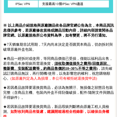
※ 以上商品介紹規格與原廠贈品依各品牌官網公告為主，本商品頁訊
息僅供參考，若原廠修改規格或贈品活動內容，詳細內容請查閱各品
牌官網。以原廠規格所公布資料為準，如有變更，將不另行通知。
★7天猶豫期非試用期，7天內尚未決定是否購買本商品，切勿拆封與
破壞原廠外盒包裝。
★商品一經拆封或使用，等同商品價值已受損，僅能以福利品出售，
若非商品本身瑕疵而需退換貨，
須收取價值損失之費用(回復原狀、
整新費、安裝配送費等，約商品售價的10~30%不等之費用)
，請先確
認訂購商品無誤，再行開機/使用，以免影響您的權利，祝您購物順
心。
(如原廠判定為人為損壞，本公司有權拒絕退換貨申請)
★若因產品故障要退換貨商品，必須為無髒汙、無損傷之狀態且包裝
完整（含商品主機、包裝內外盒不得刮傷破損，配件/隨附文件與贈品
不得缺件）。
★若因新品故障要退換貨商品，新品瑕疵判斷將由原廠工程人員檢
測。
如對收到商品有疑慮，建議開箱過程全程錄影，以確保自身權
益。